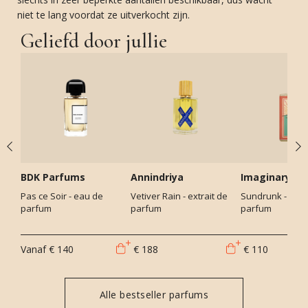
niet te lang voordat ze uitverkocht zijn.
Geliefd door jullie
BDK Parfums
Annindriya
Imaginary Au
Pas ce Soir - eau de
Vetiver Rain - extrait de
Sundrunk - eau
parfum
parfum
parfum
Vanaf
€ 140
€ 188
€ 110
Alle bestseller parfums