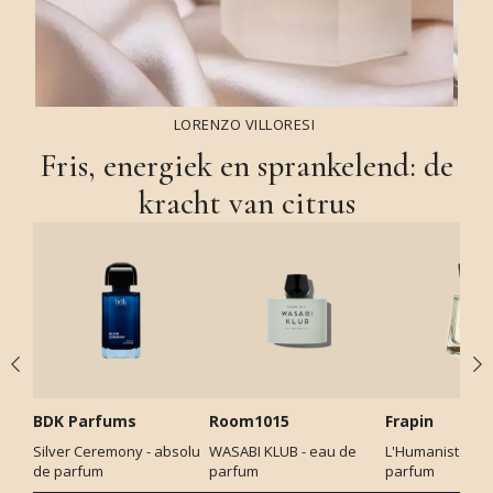
LORENZO VILLORESI
Fris, energiek en sprankelend: de
kracht van citrus
BDK Parfums
Room1015
Frapin
Silver Ceremony - absolu
WASABI KLUB - eau de
L'Humaniste - e
de parfum
parfum
parfum