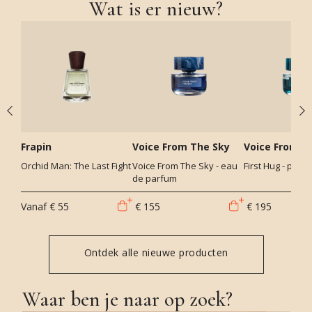
Wat is er nieuw?
Frapin
Voice From The Sky
Voice From T
Orchid Man: The Last Fight
Voice From The Sky - eau
First Hug - parf
de parfum
Vanaf
€ 55
€ 155
€ 195
Ontdek alle nieuwe producten
Waar ben je naar op zoek?