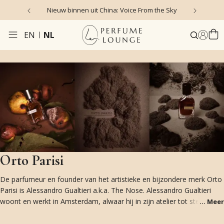
Nieuw binnen uit China: Voice From the Sky
4
EN
NL
Orto Parisi
De parfumeur en founder van het artistieke en bijzondere merk Orto
Parisi is Alessandro Gualtieri a.k.a. The Nose. Alessandro Gualtieri
woont en werkt in Amsterdam, alwaar hij in zijn atelier tot steeds
...
Meer
unieke intrigerende creaties komt voor de merken Orto Parisi en
Nasomatto
. De naam Orto Parisi verwijst naar de weelderige