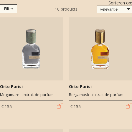
Sorteren op:
vruchtbare moestuin van zijn grootvader Vincenzo.
Filter
10
products
Perfume Lounge is het enige officiele verkooppunt van Orto Parisi in
Amsterdam en Nederland. Zo ben je gegarandeerd dat je de
originele parfums in handen hebt.
"Orto Parisi states that our body is experienced like a garden and its
smells are a true mirror of our soul."
Orto Parisi
Orto Parisi
Megamare - extrait de parfum
Bergamask - extrait de parfum
€ 155
€ 155