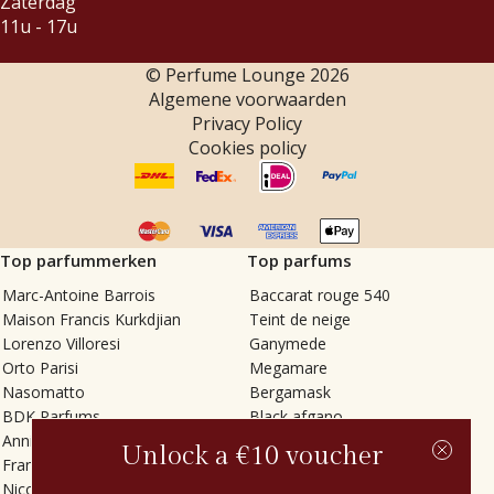
Zaterdag
11u - 17u
© Perfume Lounge
2026
Algemene voorwaarden
Privacy Policy
Cookies policy
Top parfummerken
Top parfums
Marc-Antoine Barrois
Baccarat rouge 540
Maison Francis Kurkdjian
Teint de neige
Lorenzo Villoresi
Ganymede
Orto Parisi
Megamare
Nasomatto
Bergamask
BDK Parfums
Black afgano
Annindriya
Gris charnel
Unlock a €10 voucher
Francesca Bianchi
Tilia
Nicolaï
Grand Soir