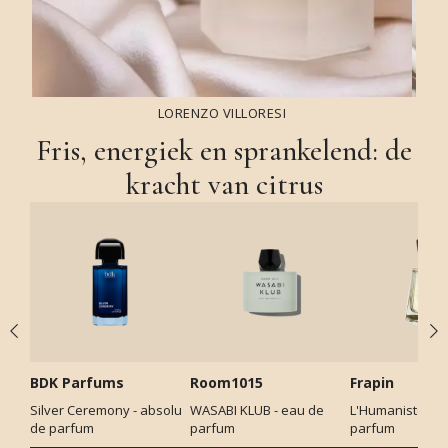
LORENZO VILLORESI
Fris, energiek en sprankelend: de
kracht van citrus
BDK Parfums
Room1015
Frapin
Silver Ceremony - absolu
WASABI KLUB - eau de
L'Humaniste - e
de parfum
parfum
parfum