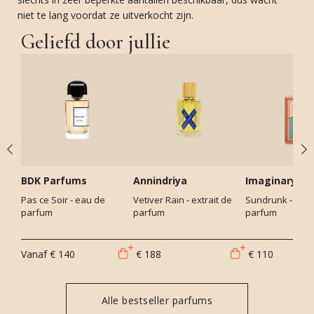
niet te lang voordat ze uitverkocht zijn.
Geliefd door jullie
BDK Parfums
Annindriya
Imaginary Au
Pas ce Soir - eau de
Vetiver Rain - extrait de
Sundrunk - eau
parfum
parfum
parfum
Vanaf
€ 140
€ 188
€ 110
Alle bestseller parfums