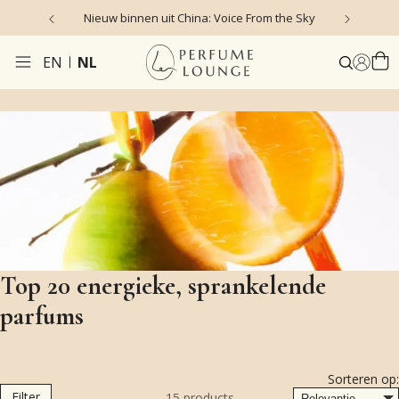
Nieuw binnen uit China: Voice From the Sky
4
EN
NL
Top 20 energieke, sprankelende
parfums
Sorteren op:
Filter
15
products