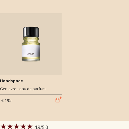
Headspace
Genievre - eau de parfum
€ 195
★★★★★
4.9
/5.0