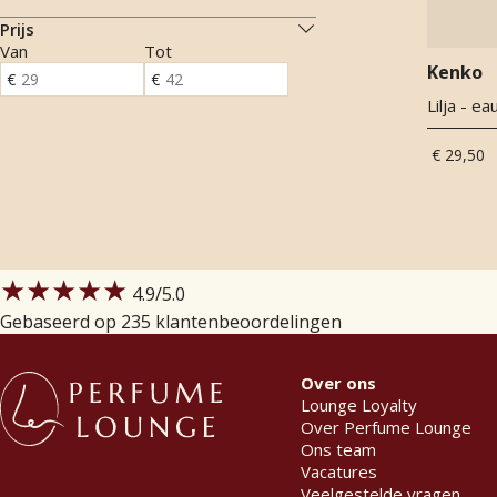
Prijs
Van
Tot
Kenko
Lilja - ea
€ 29,50
★★★★★
4.9
/5.0
Gebaseerd op 235 klantenbeoordelingen
Over ons
Lounge Loyalty
Over Perfume Lounge
Ons team
Vacatures
Veelgestelde vragen