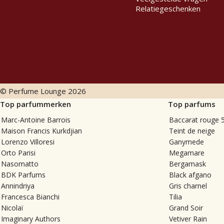
Relatiegeschenken
© Perfume Lounge
2026
Top parfummerken
Top parfums
Marc-Antoine Barrois
Baccarat rouge 
Maison Francis Kurkdjian
Teint de neige
Lorenzo Villoresi
Ganymede
Orto Parisi
Megamare
Nasomatto
Bergamask
BDK Parfums
Black afgano
Annindriya
Gris charnel
Francesca Bianchi
Tilia
Nicolaï
Grand Soir
Imaginary Authors
Vetiver Rain