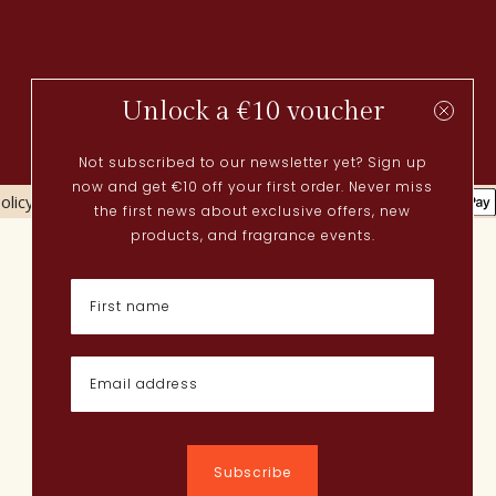
Unlock a €10 voucher
Not subscribed to our newsletter yet? Sign up
now and get €10 off your first order. Never miss
olicy
Cookies policy
the first news about exclusive offers, new
Actueel
products, and fragrance events.
Lenteparfums
Nederlandse parfums
Nieuwe parfums
Perfume Finder
Wat is oudh?
Hoe breng ik parfum aan?
Poederige parfums
Quentin Bisch
Chypre parfums
Subscribe
Parfum layering