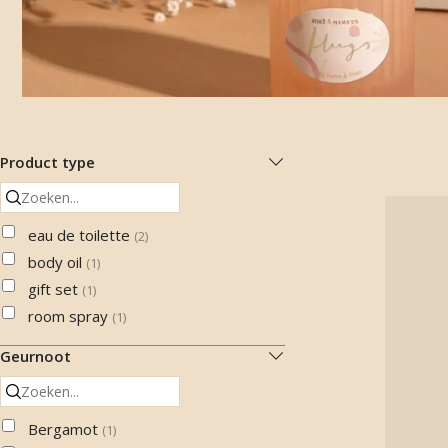
Product type
eau de toilette
(
2
)
body oil
(
1
)
gift set
(
1
)
room spray
(
1
)
Geurnoot
Bergamot
(
1
)