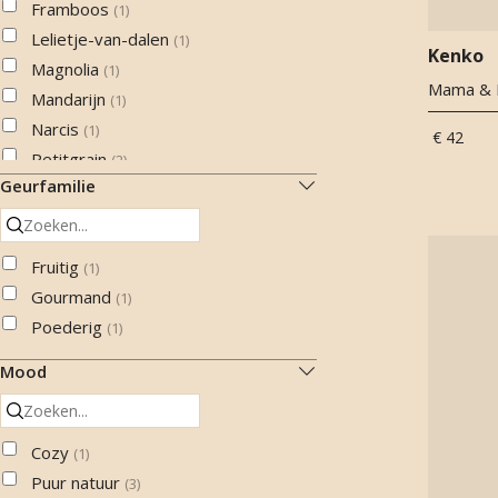
Framboos
(
1
)
Lelietje-van-dalen
(
1
)
Kenko
Magnolia
(
1
)
Mama & B
Mandarijn
(
1
)
Narcis
(
1
)
€ 42
Petitgrain
(
2
)
Geurfamilie
Sandelhout
(
2
)
Vanille
(
3
)
Wortel
(
1
)
Fruitig
(
1
)
Gourmand
(
1
)
Poederig
(
1
)
Mood
Cozy
(
1
)
Puur natuur
(
3
)