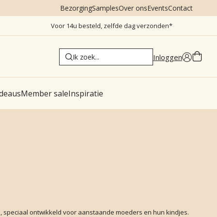
Bezorging
Samples
Over ons
Events
Contact
Voor 14u besteld, zelfde dag verzonden*
Inloggen
deaus
Member sale
Inspiratie
n, speciaal ontwikkeld voor aanstaande moeders en hun kindjes.