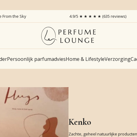
ce From the Sky
4.9/5 ★ ★ ★ ★ ★ (635 reviews)
der
Persoonlijk parfumadvies
Home & Lifestyle
Verzorging
Ca
Kenko
Zachte, geheel natuurlijke producte