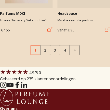
Parfums MDCI
Headspace
Luxury Discovery Set - 'for him'
Myrrhe - eau de parfum
€ 155
Vanaf
€ 95
1
2
3
4
>
★★★★★
4.9
/5.0
Gebaseerd op 235 klantenbeoordelingen
Over ons