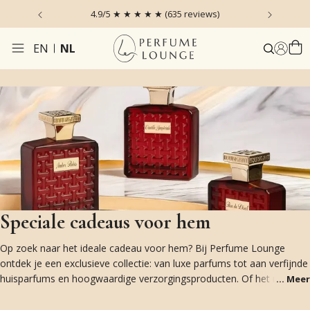
 the Sky
4.9/5 ★ ★ ★ ★ ★ (635 reviews)
Voor 1
EN
NL
Speciale cadeaus voor hem
Op zoek naar het ideale cadeau voor hem? Bij Perfume Lounge
ontdek je een exclusieve collectie: van luxe parfums tot aan verfijnde
huisparfums en hoogwaardige verzorgingsproducten. Of het nu gaat
...
Meer
om de feestdagen, een verjaardag of een andere speciale
gelegenheid: met deze cadeaus maak je gegarandeerd indruk. En: wij