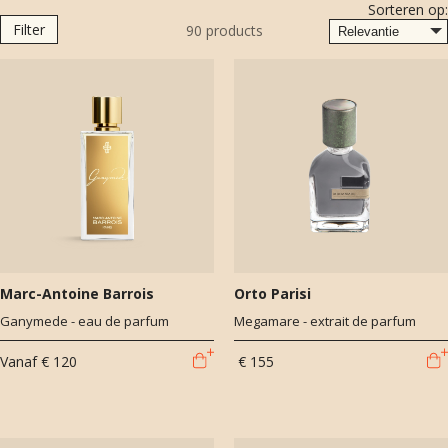
Sorteren op:
pakken je cadeau feestelijk in! Vergeet niet de optie
Filter
90
products
‘cadeauverpakking’ aan te vinken bij het afrekenen. Verken de
collectie en maak elk moment onvergetelijk.
Marc-Antoine Barrois
Orto Parisi
Ganymede - eau de parfum
Megamare - extrait de parfum
Vanaf
€ 120
€ 155