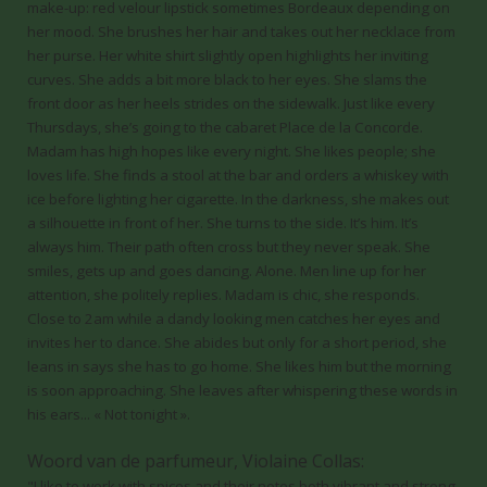
make-up: red velour lipstick sometimes Bordeaux depending on
her mood. She brushes her hair and takes out her necklace from
her purse. Her white shirt slightly open highlights her inviting
curves. She adds a bit more black to her eyes. She slams the
front door as her heels strides on the sidewalk. Just like every
Thursdays, she’s going to the cabaret Place de la Concorde.
Madam has high hopes like every night. She likes people; she
loves life. She finds a stool at the bar and orders a whiskey with
ice before lighting her cigarette. In the darkness, she makes out
a silhouette in front of her. She turns to the side. It’s him. It’s
always him. Their path often cross but they never speak. She
smiles, gets up and goes dancing. Alone. Men line up for her
attention, she politely replies. Madam is chic, she responds.
Close to 2am while a dandy looking men catches her eyes and
invites her to dance. She abides but only for a short period, she
leans in says she has to go home. She likes him but the morning
is soon approaching. She leaves after whispering these words in
his ears... « Not tonight ».
Woord van de parfumeur, Violaine Collas:
"I like to work with spices and their notes both vibrant and strong.