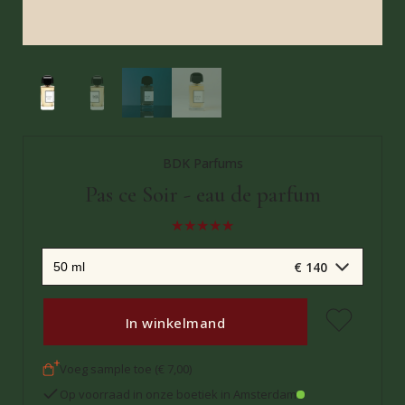
BDK Parfums
Pas ce Soir - eau de parfum
€ 140
In winkelmand
Voeg sample toe (€ 7,00)
Op voorraad in onze boetiek in Amsterdam