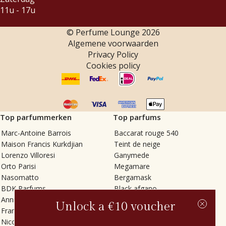
11u - 17u
© Perfume Lounge
2026
Algemene voorwaarden
Privacy Policy
Cookies policy
Top parfummerken
Top parfums
Marc-Antoine Barrois
Baccarat rouge 540
Maison Francis Kurkdjian
Teint de neige
Lorenzo Villoresi
Ganymede
Orto Parisi
Megamare
Nasomatto
Bergamask
BDK Parfums
Black afgano
Annindriya
Gris charnel
Unlock a €10 voucher
Francesca Bianchi
Tilia
Nicolaï
Grand Soir