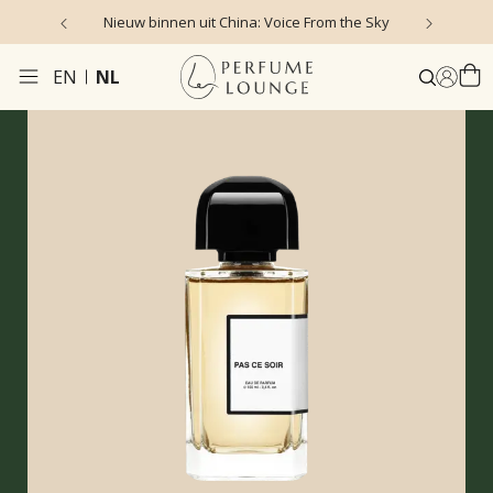
ice From the Sky
4.9/5 ★ ★ ★ ★ ★ (635 reviews)
EN
NL