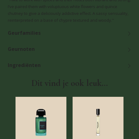
I’ve paired them with voluptuous white flowers and quince
chutney to give a deliciously addictive effect. A sassy sensuality,
reinterpreted on a base of chypre textured and woody."
Geurfamilies
Geurnoten
Ingrediënten
Dit vind je ook leuk...