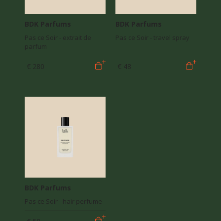
BDK Parfums
BDK Parfums
Pas ce Soir - extrait de
Pas ce Soir - travel spray
parfum
€ 280
€ 48
BDK Parfums
Pas ce Soir - hair perfume