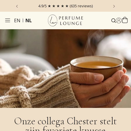
 the Sky
4.9/5 ★ ★ ★ ★ ★ (635 reviews)
Voor 1
EN
NL
Onze collega Chester stelt
zijn favoriete knusse