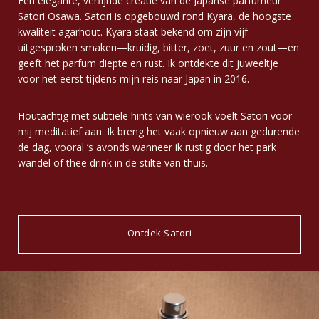
Een elegante, verfijnde creatie van de Japanse parfumeur
Satori Osawa. Satori is opgebouwd rond Kyara, de hoogste
kwaliteit agarhout. Kyara staat bekend om zijn vijf
uitgesproken smaken—kruidig, bitter, zoet, zuur en zout—en
geeft het parfum diepte en rust. Ik ontdekte dit juweeltje
voor het eerst tijdens mijn reis naar Japan in 2016.
Houtachtig met subtiele hints van wierook voelt Satori voor
mij meditatief aan. Ik breng het vaak opnieuw aan gedurende
de dag, vooral ’s avonds wanneer ik rustig door het park
wandel of thee drink in de stilte van thuis.
Ontdek Satori