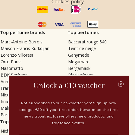
Cookies policy
Top perfume brands
Top perfumes
Marc-Antoine Barrois
Baccarat rouge 540
Maison Francis Kurkdjian
Teint de neige
Lorenzo Villoresi
Ganymede
Orto Parisi
Megamare
Nasomatto
Bergamask
BDK Parfums
Black afgano
Annindriya
Gris charnel
Unlock a €10 voucher
Francesca Bianchi
Tilia
Nicolaï
Grand Soir
Imaginary Authors
Vetiver Rain
Not subscribed to our newsletter yet? Sign up now
Malin + Goetz
In Love with Everything
and get €10 off your first order. Never miss the first
Parfums MDCI
Sticky Fingers
news about exclusive offers, new products, and
Top categories
Current
fragrance events.
Niche fragrances
Spring perfumes