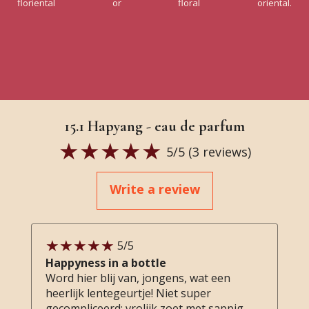
floriental or floral oriental.
15.1 Hapyang - eau de parfum
5
/5 (
3
reviews)
Write a review
5
/5
Happyness in a bottle
Word hier blij van, jongens, wat een
heerlijk lentegeurtje! Niet super
gecompliceerd; vrolijk zoet met sappig