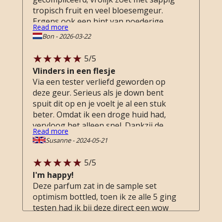
tropisch fruit en veel bloesemgeur.
Ergens ook een hint van poederige
Read more
bananenschuimpjes. Opent met best
Bon
-
2026-03-22
wat scherpe citrus maar droogt
zachtpoederiger op. Bij mij blijft deze
5
/5
geur zeker 6 uur hangen.
Vlinders in een flesje
Via een tester verliefd geworden op
deze geur. Serieus als je down bent
spuit dit op en je voelt je al een stuk
beter. Omdat ik een droge huid had,
vervloog het alleen snel. Dankzij de
Read more
olie basis tip als primer eronder van de
Susanne
-
2024-05-21
liefdevolle medewerkers hier blijft hij
zeker 5x zo lang hangen! Dat is nog
5
/5
eens een gelukje ;) de geur is perfect
I'm happy!
voor de zomer en 3 uur krijgt ze een
Deze parfum zat in de sample set
warmere geur.
optimism bottled, toen ik ze alle 5 ging
testen had ik bij deze direct een wow
dit ruikt lekker en heb ik nog nooit