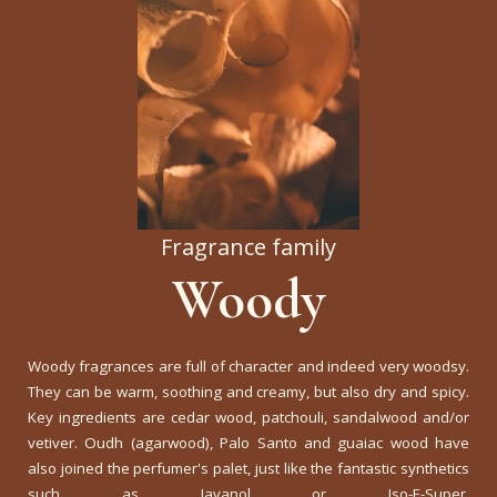
Fragrance family
Woody
Woody fragrances are full of character and indeed very woodsy.
They can be warm, soothing and creamy, but also dry and spicy.
Key ingredients are cedar wood, patchouli, sandalwood and/or
vetiver. Oudh (agarwood), Palo Santo and guaiac wood have
also joined the perfumer's palet, just like the fantastic synthetics
such as Javanol or Iso-E-Super.