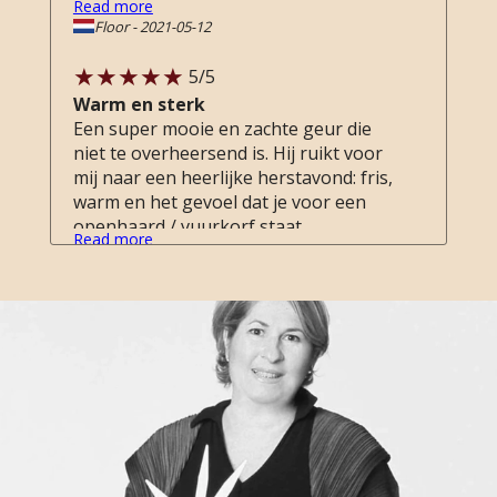
Read more
zonnebrand van de jetset, bosgeuren.
Floor
-
2021-05-12
Ik vind het een heel aangename geur.
Vervliegt snel bij mij.
5
/5
Warm en sterk
Een super mooie en zachte geur die
niet te overheersend is. Hij ruikt voor
mij naar een heerlijke herstavond: fris,
warm en het gevoel dat je voor een
openhaard / vuurkorf staat.
Read more
Lisanne Wassink
-
2020-10-14
5
/5
Bescheiden en zelfbewust
Autoportrait is een bescheiden maar
voor jezelf toch aanwezige geur. De
geur ruikt als een wandeling buiten, in
een schaduwrijk bos waar het niet lang
geleden heeft geregend. Het is een
Read more
geur die ik gebruik als ik vrij neutraal
Femke
-
2018-02-14