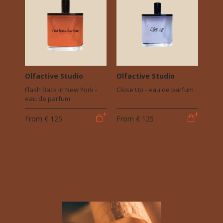
Olfactive Studio
Olfactive Studio
Flash Back in New York -
Close Up - eau de parfum
eau de parfum
From
€ 125
From
€ 125