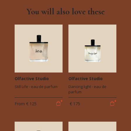
You will also love these
Olfactive Studio
Olfactive Studio
Still Life - eau de parfum
Dancing light - eau de
parfum
From
€ 125
€ 175