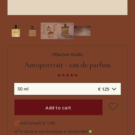
Olfactive Studio
Autoportrait - eau de parfum
€ 125
Add to cart
Add sample (€ 7,00)
In stock in our boutique in Amsterdam