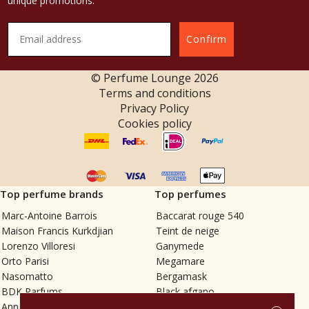
unique promotions.
Confirm
© Perfume Lounge
2026
Terms and conditions
Privacy Policy
Cookies policy
Top perfume brands
Top perfumes
Marc-Antoine Barrois
Baccarat rouge 540
Maison Francis Kurkdjian
Teint de neige
Lorenzo Villoresi
Ganymede
Orto Parisi
Megamare
Nasomatto
Bergamask
BDK Parfums
Black afgano
Annindriya
Gris charnel