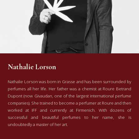
wil zijn, zonder karakterloos te
worden. De geur is net zo goed voor
vrouwen als voor mannen en niet zoet.
De fles is prachtig, lekker zwaar en
past helemaal bij de geur.
Nathalie Lorson
Nathalie Lorson was born in Grasse and has been surrounded by
perfumes all her life. Her father was a chemist at Roure Betrand
Dupont (now Givaudan, one of the largest international perfume
companies). She trained to become a perfumer at Roure and then
worked at IFF and currently at Firmenich. With dozens of
successful and beautiful perfumes to her name, she is
undoubtedly a master of her art.