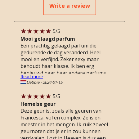
Write a review
5
/5
Mooi gelaagd parfum
Een prachtig gelaagd parfum die
gedurende de dag veranderd. Heel
mooi en verfijnd. Zeker sexy maar
behoudt haar klasse. Ik ben erg
benieuwd naar haar andere parfums
Read more
en heb de sample-box besteld. Een
Debbie
-
2024-01-15
fijne ervaring waar ik van ga genieten.
5
/5
Hemelse geur
Deze geur is, zoals alle geuren van
Francesca, vol en complex. Ze is en
meester in het mengen. Ik ruik zoveel
geurnoten dat je er in zou kunnen
verdwalen. Lost in Heaven is dus een