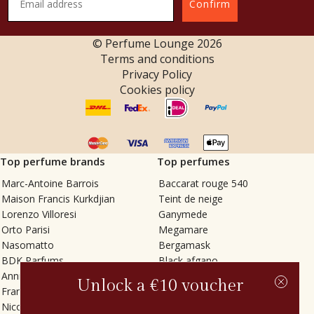
Confirm
© Perfume Lounge
2026
Terms and conditions
Privacy Policy
Cookies policy
Top perfume brands
Top perfumes
Marc-Antoine Barrois
Baccarat rouge 540
Maison Francis Kurkdjian
Teint de neige
Lorenzo Villoresi
Ganymede
Orto Parisi
Megamare
Nasomatto
Bergamask
BDK Parfums
Black afgano
Annindriya
Gris charnel
Unlock a €10 voucher
Francesca Bianchi
Tilia
Nicolaï
Grand Soir