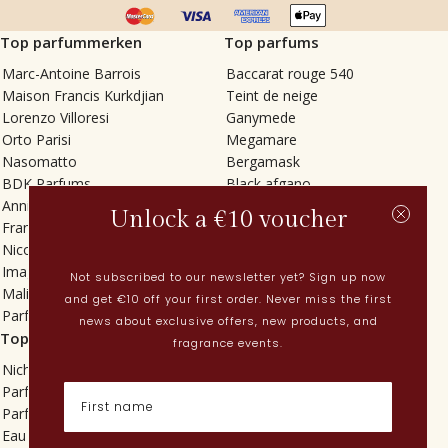
Top parfummerken
Top parfums
Marc-Antoine Barrois
Baccarat rouge 540
Maison Francis Kurkdjian
Teint de neige
Lorenzo Villoresi
Ganymede
Orto Parisi
Megamare
Nasomatto
Bergamask
BDK Parfums
Black afgano
Annindriya
Gris charnel
Unlock a €10 voucher
Francesca Bianchi
Tilia
Nicolaï
Grand Soir
Imaginary Authors
Vetiver Rain
Not subscribed to our newsletter yet? Sign up now
Malin + Goetz
In Love with Everything
and get €10 off your first order. Never miss the first
Parfums MDCI
Sticky Fingers
news about exclusive offers, new products, and
Top categorieën
Actueel
fragrance events.
Niche parfums
Lenteparfums
Parfums voor dames
Nederlandse parfums
Parfums voor heren
Nieuwe parfums
Eau de toilette
Perfume Finder