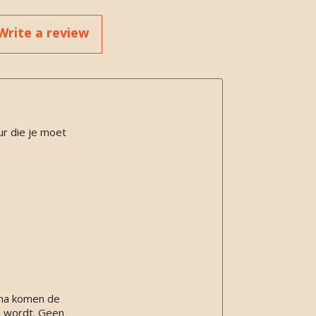
Write a review
ur die je moet
arna komen de
d wordt. Geen