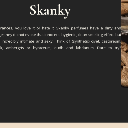
Skanky
rances, you love it or hate it! Skanky perfumes have a dirty and
; they do not evoke that innocent, hygienic, clean-smelling effect, but
incredibly intimate and sexy. Think of (synthetic) civet, castoreum,
k, ambergris or hyraceum, oudh and labdanum. Dare to try?