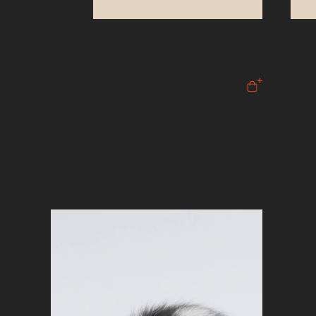
Parfum d'Empire
Parf
Le Cri - eau de parfum
Ambr
€ 140
€ 13