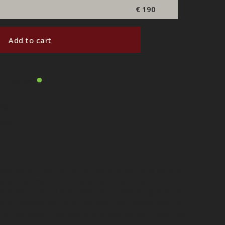
€ 190
Add to cart
in Amsterdam
able
order
usk Tonkin from Parfum d’Empire is a striking sensual
 very animalic with hints of honey and leather. The
ns with heated flesh, solar and intoxicating flowers.
oldly emphasizes the link between our bodies and the
is fragrance. If you love a little skanky, don’t skip this