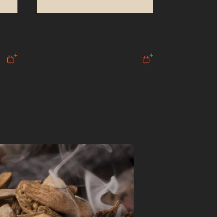
Parfum d'Empire
arfum
Salute! - eau de parfum
€ 130