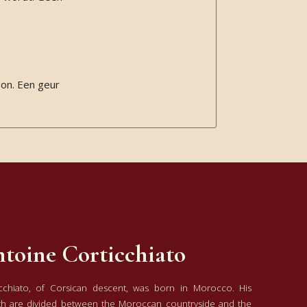
oon. Een geur
toine Corticchiato
cchiato, of Corsican descent, was born in Morocco. His
h are divided between the Moroccan countryside and the