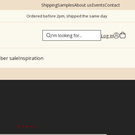
Shipping
Samples
About us
Events
Contact
Ordered before 2pm, shipped the same day
Log in
er sale
Inspiration
Parfum d'Empire
kin - extrait de parfum