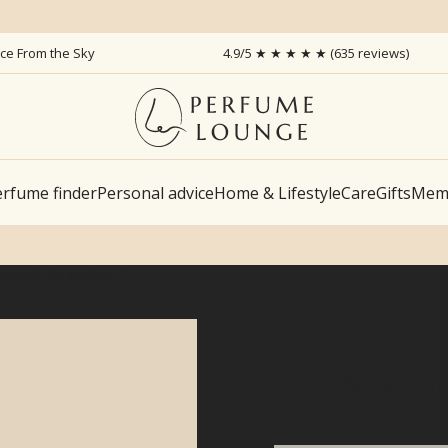
ice From the Sky
4.9/5 ★ ★ ★ ★ ★ (635 reviews)
rfume finder
Personal advice
Home & Lifestyle
Care
Gifts
Memb
 extrait de parfum
Musc Ton