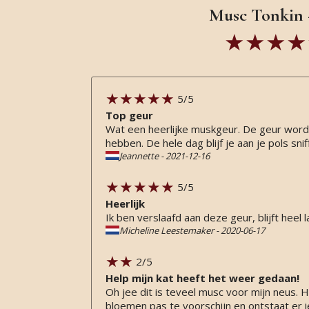
Musc Tonkin -
5
/5
Top geur
Wat een heerlijke muskgeur. De geur wordt
hebben. De hele dag blijf je aan je pols sni
Jeannette
-
2021-12-16
5
/5
Heerlijk
Ik ben verslaafd aan deze geur, blijft heel
Micheline Leestemaker
-
2020-06-17
2
/5
Help mijn kat heeft het weer gedaan!
Oh jee dit is teveel musc voor mijn neus. H
bloemen pas te voorschijn en ontstaat er