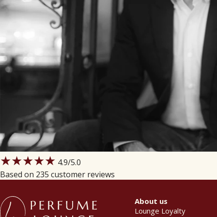
★★★★★
4.9
/5.0
Based on 235 customer reviews
About us
Lounge Loyalty