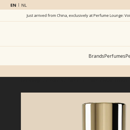
EN
NL
Just arrived from China, exclusively at Perfume Lounge: Vo
Brands
Perfumes
Pe
Homepage
Products
Parfum d'Empire
Musc Tonkin -