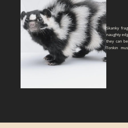
Skanky frag
naughty edge
they can be 
Tonkin mus