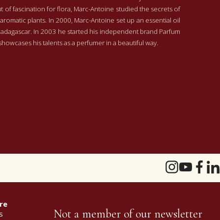
 of fascination for flora, Marc-Antoine studied the secrets of
aromatic plants. In 2000, Marc-Antoine set up an essential oil
Madagascar. In 2003 he started his independent brand Parfum
howcases his talents as a perfumer in a beautiful way.
re
Not a member of our newsletter
s