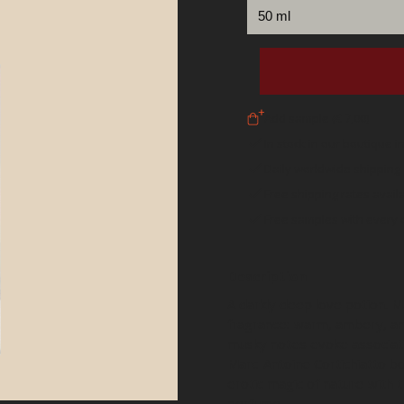
Add sample (€ 7,00)
In stock in our boutique 
Daily worldwide shipping
Free shipping rates avail
Free samples with every 
Description
A darkly deep love potion. M
fragrance: warm, ambery, and
musky notes evoke associatio
Marc-Antoine Cortichiatto b
erotic magic of nature with th
perfume…