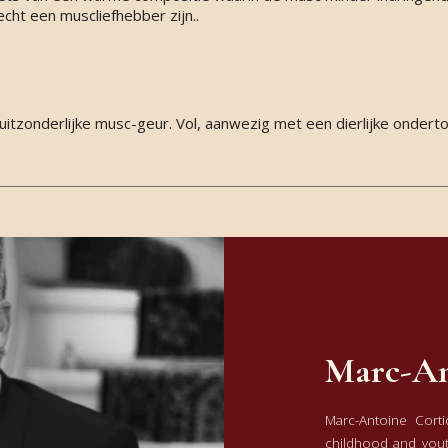
echt een muscliefhebber zijn..
uitzonderlijke musc-geur. Vol, aanwezig met een dierlijke ondert
Marc-An
Marc-Antoine Corti
childhood and yout