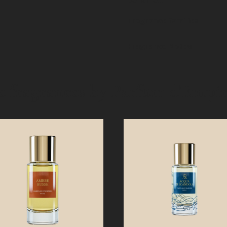
Fragrance families
Fragrance Notes
ese fragrances by Parfum d'Empi