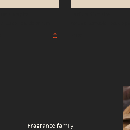
um d'Empire
Parfum d'Empire
e Russe - eau de parfum
Acqua di Scandola - eau de p
0
€ 120
Fragrance family