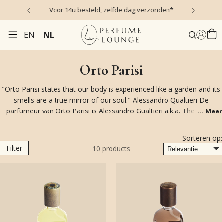
s)
Voor 14u besteld, zelfde dag verzonden*
EN
NL
Orto Parisi
"Orto Parisi states that our body is experienced like a garden and its
smells are a true mirror of our soul." Alessandro Qualtieri De
parfumeur van Orto Parisi is Alessandro Gualtieri a.k.a. The Nose.
...
Meer
Alessandro Gualtieri woont en werkt in Amsterdam, alwaar hij in zijn
atelier tot steeds unieke intrigerende creaties komt voor de merken
Sorteren op:
Orto Parisi en
Nasomatto
. De naam Orto Parisi verwijst naar de
Filter
10
products
weelderige vruchtbare moestuin van zijn grootvader. "The idea for
this project is rooted in the fact that my grandfather Vincenzo used
buckets to collect both his needs that timely ended up fertilizing the
garden. In his garden hovered an air of infinite. So, hereby: To my
grandfather Vincenzo Parisi and to those that seize the time in
experiencing and diffusing the perfume of life."