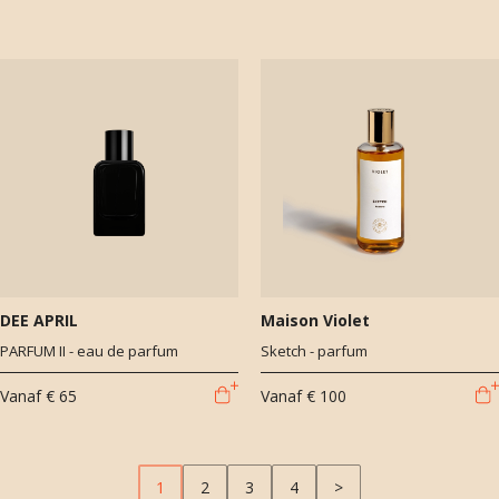
DEE APRIL
Maison Violet
PARFUM II - eau de parfum
Sketch - parfum
Vanaf
€ 65
Vanaf
€ 100
1
2
3
4
>