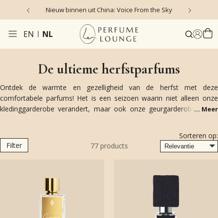
Nieuw binnen uit China: Voice From the Sky
4
EN
NL
De ultieme herfstparfums
Ontdek de warmte en gezelligheid van de herfst met deze
comfortabele parfums! Het is een seizoen waarin niet alleen onze
kledinggarderobe verandert, maar ook onze geurgarderobe. In de
...
Meer
herfst genieten we extra van de warme, rijke en sensuele accenten in
parfums. Denk aan vanille, amber, musk, hout en boozy tonen.
Sorteren op:
Geniet van deze parfums die een comfy gevoel achterlaten: als een
Filter
77
products
omhelzing van een zachte kasjmieren trui!