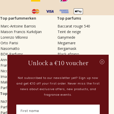
Top parfummerken
Top parfums
Marc-Antoine Barrois
Baccarat rouge 540
Maison Francis Kurkdjian
Teint de neige
Lorenzo Villoresi
Ganymede
Orto Parisi
Megamare
Nasomatto
Bergamask
BDK Parfums
Black afgano
Annindriya
Gris charnel
Unlock a €10 voucher
Francesca Bianchi
Tilia
Nicolaï
Grand Soir
Imaginary Authors
Vetiver Rain
Not subscribed to our newsletter yet? Sign up now
Malin + Goetz
In Love with Everything
and get €10 off your first order. Never miss the first
Parfums MDCI
Sticky Fingers
news about exclusive offers, new products, and
Top categorieën
Actueel
fragrance events.
Niche parfums
Lenteparfums
Parfums voor dames
Nederlandse parfums
Parfums voor heren
Nieuwe parfums