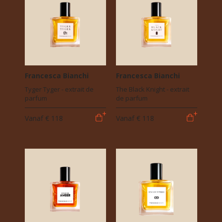
Francesca Bianchi
Francesca Bianchi
Tyger Tyger - extrait de
The Black Knight - extrait
parfum
de parfum
Vanaf
€ 118
Vanaf
€ 118