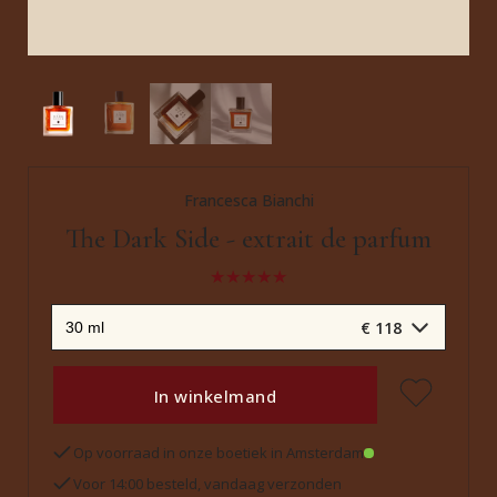
Francesca Bianchi
The Dark Side - extrait de parfum
€ 118
In winkelmand
Op voorraad in onze boetiek in Amsterdam
Voor 14:00 besteld, vandaag verzonden