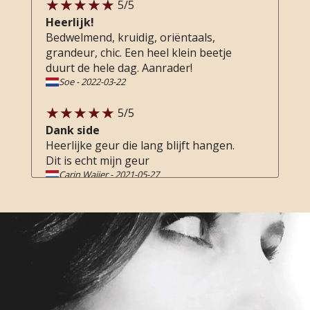
5
/5
Heerlijk!
Bedwelmend, kruidig, oriëntaals,
grandeur, chic. Een heel klein beetje
duurt de hele dag. Aanrader!
Soe
-
2022-03-22
5
/5
Dank side
Heerlijke geur die lang blijft hangen.
Dit is echt mijn geur
Carin Waijer
-
2021-05-27
5
/5
Terug naar toen
Een parfum die mij op het lijf
geschreven is en mij mee neemt naar
lang vervlogen tijden. De geur draag ik
de hele dag met me mee, dus geniet er
optimaal van
Lees meer