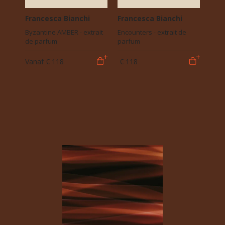
Francesca Bianchi
Francesca Bianchi
Byzantine AMBER - extrait
Encounters - extrait de
de parfum
parfum
Vanaf
€ 118
€ 118