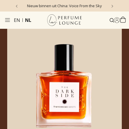
Nieuw binnen uit China: Voice From the Sky
4
EN
NL