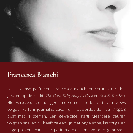
Veronica van den Boom
-
2020-08-06
5
/5
ontroerend parfum
Op een of andere manier raakt dit
parfum je diepste zintuigen aan, echt
heel bijzonder. Het mooie pakje, met
de handgeschreven kaart erbij voelt
als een cadeautje. Altijd weer fijn om
Lees meer
iets te ontvangen van Perfume
Yolande van der Veer
-
2020-06-13
Lounge. En dank voor het extra
Francesca Bianchi
sampletje!
5
/5
Enchantment in the forest.
De Italiaanse parfumeur Francesca Bianchi bracht in 2016 drie
I was looking for a nice non-church-
geuren op de markt:
The Dark Side, Angel's Dust
en
Sex & The Sea
.
like incense smell, but The Dark Side is
Hier verbaasde ze menigeen mee en een serie positieve reviews
so much more than that. Incense and
volgde. Parfum journalist Luca Turin beoordeelde haar
Angel's
styrax are very clearly present, but the
Dust
met 4 sterren. Een geweldige start! Meerdere geuren
honey and cedar make it feel like you
Lees meer
volgden snel en nu heeft ze een lijn met ongewone, krachtige en
are walking in a soothing pine forest.
Anonymous
-
2018-07-04
uitgesproken extrait de parfums, die alom worden geprezen.
The sweet resins and the amber are