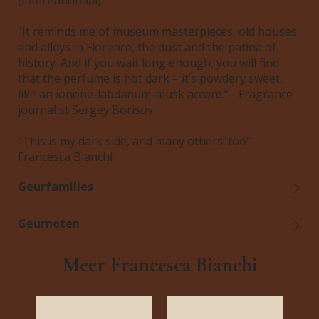
(internationaal).
“It reminds me of museum masterpieces, old houses
and alleys in Florence, the dust and the patina of
history. And if you wait long enough, you will find
that the perfume is not dark – it’s powdery sweet,
like an ionone-labdanum-musk accord.” - Fragrance
journalist Sergey Borisov
“This is my dark side, and many others’ too” -
Francesca Bianchi
Geurfamilies
Geurnoten
Meer Francesca Bianchi