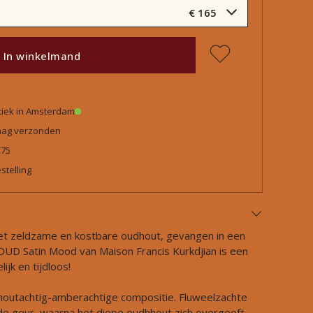
€ 165
In winkelmand
tiek in Amsterdam
daag verzonden
€75
stelling
 het zeldzame en kostbare oudhout, gevangen in een
n. OUD Satin Mood van Maison Francis Kurkdjian is een
elijk en tijdloos!
houtachtig-amberachtige compositie. Fluweelzachte
de geur, waarna het diepe oudhhout zich overgeeft