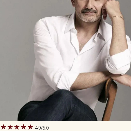
5
/5
sensueel en warm
Satin Mood is een warme oud geur. Hij voelt
zeker geen typische vrouwengeur is, maar 
Gerti
-
2019-03-02
5
/5
Oud Satin Mood EDP
Dit is echt een geweldige geur! Hij houdt oo
supergoed!! Het feit dat je eerst samples 
Annie V.
-
2018-09-22
5
/5
tevreden
Sensueel.. en een tikje mysterieus. Bijkom
Sophia
-
2016-10-29
★★★★★
4.9
/5.0