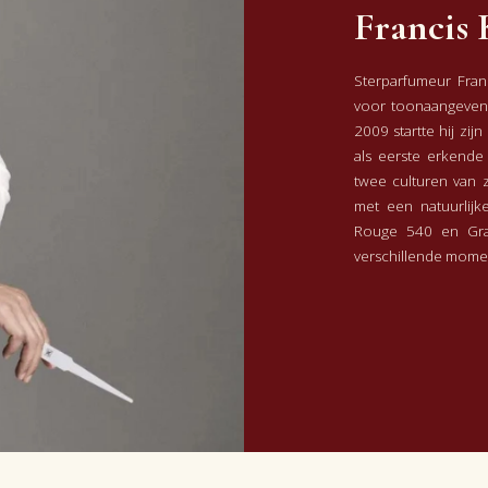
Francis 
 als een luxe cashmere trui, behaaglijk, en tegelijkertijd sensueel
Sterparfumeur Franc
ik voel me er wel op en top vrouw in.
voor toonaangevend
2009 startte hij zi
als eerste erkende
twee culturen van 
met een natuurlijke
k heel lang aan...en ik krijg ook veel complimenten! De service is 
Rouge 540 en Gra
kan bestellen en daarna 10 € korting kan krijgen is handig meege
verschillende mome
end voordeel: Ik ben ook helemaal weg van de verpakking en de fl