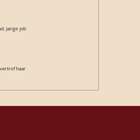
d. Jarige job
vertrof haar
aat
deze ‘dame’
out, maar ik
 aanrader.