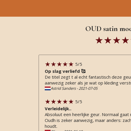
OUD satin moo
5
/5
Op slag verliefd 🥰
De titel zegt t al echt fantastisch deze g
aanwezig zeker als je wat op kleding verst
Astrid Sanders
-
2021-07-05
5
/5
Verleidelijk..
Absoluut een heerlijke geur. Normaal gaat m
Oudh is zeker aanwezig, maar anders: zach
houdt.