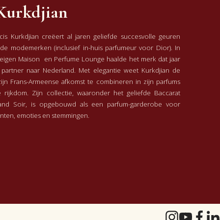
Kurkdjian
. Het is
is Kurkdjian creëert al jaren geliefde succesvolle geuren
e modemerken (inclusief in-huis parfumeur voor Dior). In
jn eigen Maison en Perfume Lounge haalde het merk dat jaar
 partner naar Nederland. Met elegantie weet Kurkdjian de
zijn Frans-Armeense afkomst te combineren in zijn parfums
 rijkdom. Zijn collectie, waaronder het geliefde Baccarat
echt
nd Soir, is opgebouwd als een parfum-garderobe voor
nomen!!
nten, emoties en stemmingen.
es.