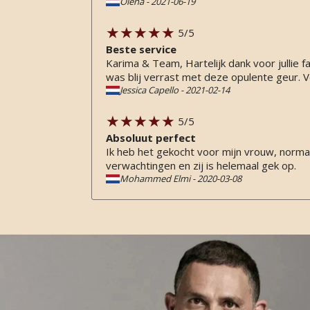
Olena
-
2021-06-19
5
/5
Beste service
Karima & Team, Hartelijk dank voor jullie f
was blij verrast met deze opulente geur. Vee
Jessica Capello
-
2021-02-14
5
/5
Absoluut perfect
Ik heb het gekocht voor mijn vrouw, norma
verwachtingen en zij is helemaal gek op.
Mohammed Elmi
-
2020-03-08
5
/5
Masterpiece!
Wat een prachtig parfum! Een heerlijk voll
overheersen en de geur goed draagbaar bli
kun je echt niet heen en ‘a little goes a l
voel me er ook comfortabel mee onder een
Leonoor de Greeff
-
2019-08-13