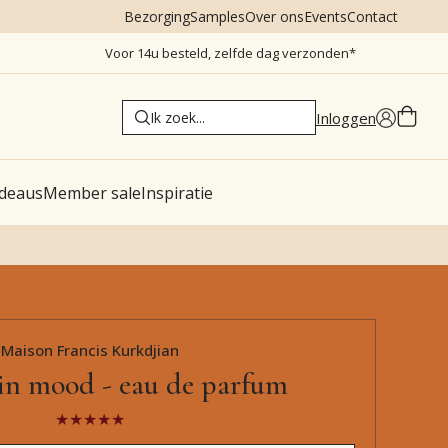
Bezorging
Samples
Over ons
Events
Contact
Voor 14u besteld, zelfde dag verzonden*
Inloggen
deaus
Member sale
Inspiratie
Maison Francis Kurkdjian
n mood - eau de parfum