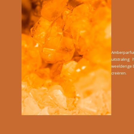
Amberparfu
uitstralin
weelderige 
creëren.