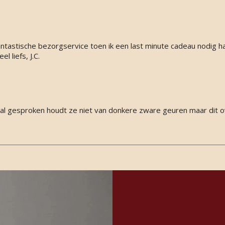
antastische bezorgservice toen ik een last minute cadeau nodig ha
l liefs, J.C.
al gesproken houdt ze niet van donkere zware geuren maar dit o
e, zoete roos die perfect blend met de oud, zodat de oud nooit g
jft. Oud satin mood is sensueel, maar beslist niet verlegen; om 
ong way’! Houdt enorm lang aan. Perfect voor een dressed up night 
 zachte deken op de bank (1 spray max voor thuis). Absoluut een