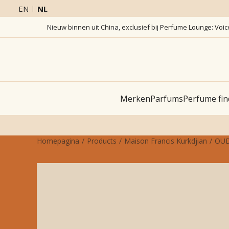
EN
NL
Nieuw binnen uit China, exclusief bij Perfume Lounge: Voi
Merken
Parfums
Perfume fin
Homepagina
Products
Maison Francis Kurkdjian
OUD