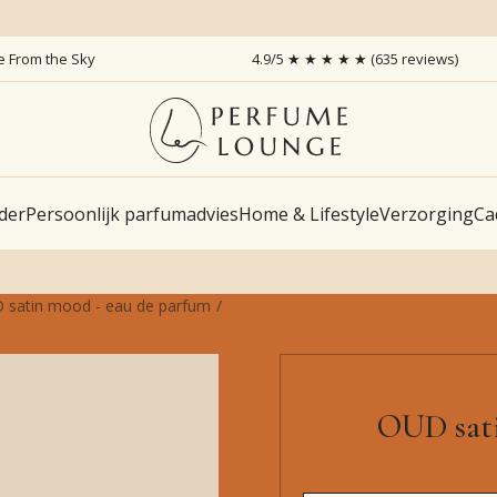
ce From the Sky
4.9/5 ★ ★ ★ ★ ★ (635 reviews)
der
Persoonlijk parfumadvies
Home & Lifestyle
Verzorging
Ca
 satin mood - eau de parfum
OUD sati