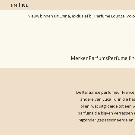
EN
NL
Nieuw binnen uit China, exclusief bij Perfume Lounge: Voi
Merken
Parfums
Perfume fin
De Italiaanse parfumeur Frances
andere van Luca Turin die ha
oliën, wat uitgroeide tot een
parfums die blijven verrassen 
bijzonder gepassioneerde en 