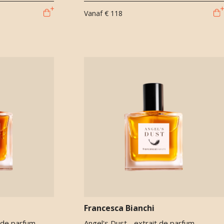
Vanaf
€ 118
Francesca Bianchi
 de parfum
Angel's Dust - extrait de parfum