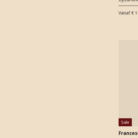
Narcis
(
1
)
Neroli
(
3
)
Vanaf
€ 1
Opoponax
(
2
)
Oudh
(
2
)
Patchouli
(
8
)
Perubalsem
(
1
)
Perzik
(
4
)
Petitgrain
(
4
)
Roos
(
9
)
Sandelhout
(
16
)
Sinaasappel
(
1
)
Styrax
(
3
)
Tabak
(
2
)
Tonkaboon
(
4
)
Tropisch fruit
(
1
)
Sale
Vanille
(
7
)
Frances
Vetiver
(
10
)