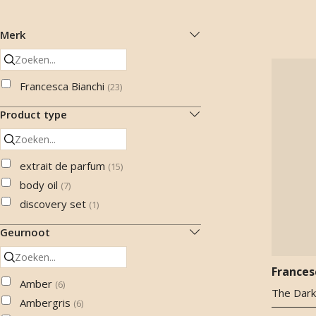
Merk
Francesca Bianchi
(
23
)
Product type
extrait de parfum
(
15
)
body oil
(
7
)
discovery set
(
1
)
Geurnoot
Frances
Amber
(
6
)
The Dark 
Ambergris
(
6
)