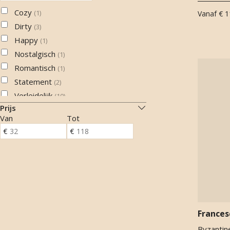
Woody amber
(
3
)
Honing
(
9
)
Cozy
(
1
)
Vanaf
€ 1
Hyacinth
(
1
)
Dirty
(
3
)
Immortelle
(
5
)
Happy
(
1
)
Iris
(
17
)
Nostalgisch
(
1
)
Jasmijn
(
4
)
Romantisch
(
1
)
Kaneel
(
4
)
Statement
(
2
)
Kokosnoot
(
4
)
Verleidelijk
(
10
)
Komijn
Prijs
(
1
)
Van
Tot
Koriander
(
3
)
Lavendel
(
1
)
Leer
(
10
)
Magnolia
(
1
)
Mandarijn
(
3
)
Mimosa
(
8
)
Mirre
(
2
)
Frances
Musk
(
8
)
Byzantin