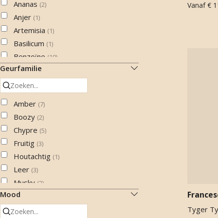
Ananas
(
2
)
Vanaf
€ 1
Anjer
(
1
)
Artemisia
(
1
)
Basilicum
(
1
)
Benzoïne
(
10
)
Geurfamilie
Bergamot
(
7
)
Bijenwax
(
2
)
Castoreum
(
6
)
Amber
(
7
)
Cederhout
(
3
)
Boozy
(
2
)
Cistus
(
1
)
Chypre
(
5
)
Cistus labdanum
(
9
)
Fruitig
(
3
)
Civet
(
4
)
Houtachtig
(
1
)
Eikenmos
(
7
)
Leer
(
3
)
Galbanum
(
1
)
Musky
(
2
)
Geranium
(
2
)
Mood
Frances
Poederig
(
1
)
Grapefruit
(
3
)
Skanky
Tyger Ty
(
2
)
Heliotroop
(
7
)