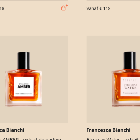
18
Vanaf
€ 118
ca Bianchi
Francesca Bianchi
e AMBER - extrait de parfum
Etruscan Water - extrait