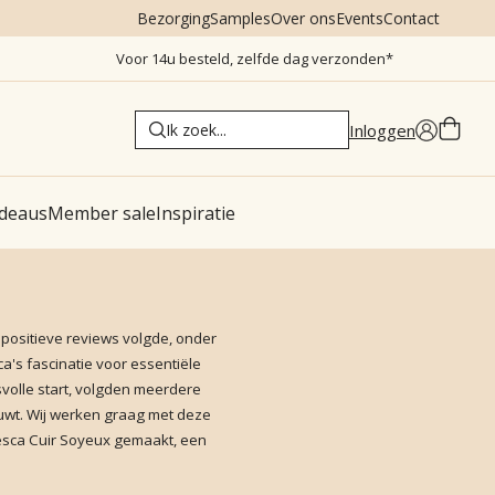
Bezorging
Samples
Over ons
Events
Contact
Voor 14u besteld, zelfde dag verzonden*
Inloggen
deaus
Member sale
Inspiratie
 positieve reviews volgde, onder
's fascinatie voor essentiële
svolle start, volgden meerdere
ouwt. Wij werken graag met deze
esca Cuir Soyeux gemaakt, een