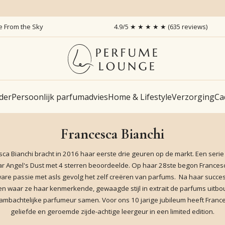
ce From the Sky
4.9/5 ★ ★ ★ ★ ★ (635 reviews)
der
Persoonlijk parfumadvies
Home & Lifestyle
Verzorging
Ca
Francesca Bianchi
ca Bianchi bracht in 2016 haar eerste drie geuren op de markt. Een serie
ar Angel's Dust met 4 sterren beoordeelde. Op haar 28ste begon Francesca
 ware passie met asls gevolg het zelf creëren van parfums. Na haar succe
en waar ze haar kenmerkende, gewaagde stijl in extrait de parfums uitb
ambachtelijke parfumeur samen. Voor ons 10 jarige jubileum heeft Franc
geliefde en geroemde zijde-achtige leergeur in een limited edition.