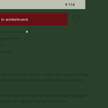
€ 118
In winkelmand
tiek in Amsterdam
daag verzonden
€75
stelling
o define Etruscan Water, I would call it a green-citrusy
ith a dirty/sexy vibe! But such a definition cannot
is inderdaad veel meer dan dat. Het is een gelaagde
disguise
, en tegelijkertijd een sexy citrus.