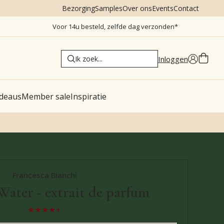
Bezorging
Samples
Over ons
Events
Contact
Voor 14u besteld, zelfde dag verzonden*
Inloggen
deaus
Member sale
Inspiratie
Francesca Bianchi
Water - extrait de parfum