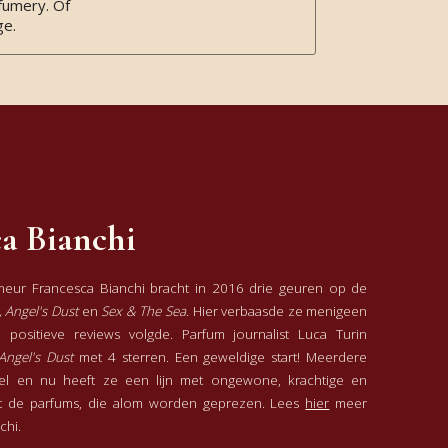
rfumery. Of
ge.
se van deze
t niet teleur.
a Bianchi
e net zoals
umeur Francesca Bianchi bracht in 2016 drie geuren op de
 zalige geur!
, Angel's Dust
en
Sex & The Sea
. Hier verbaasde ze menigeen
positieve reviews volgde. Parfum journalist Luca Turin
Angel's Dust
met 4 sterren. Een geweldige start! Meerdere
el en nu heeft ze een lijn met ongewone, krachtige en
it de parfums, die alom worden geprezen. Lees
hier
meer
chi.