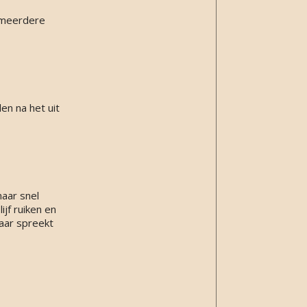
b meerdere
len na het uit
aar snel
ijf ruiken en
maar spreekt