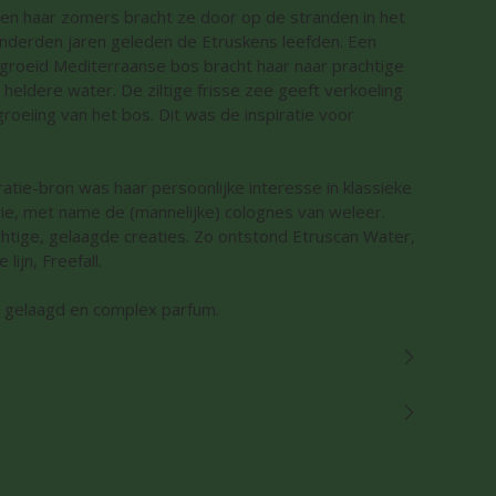
en haar zomers bracht ze door op de stranden in het
nderden jaren geleden de Etruskens leefden. Een
groeid Mediterraanse bos bracht haar naar prachtige
heldere water. De ziltige frisse zee geeft verkoeling
groeiing van het bos. Dit was de inspiratie voor
ratie-bron was haar persoonlijke interesse in klassieke
ie, met name de (mannelijke) colognes van weleer.
achtige, gelaagde creaties. Zo ontstond Etruscan Water,
ijn, Freefall.
h gelaagd en complex parfum.