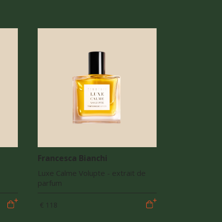
Francesca Bianchi
Luxe Calme Volupte - extrait de
parfum
€ 118