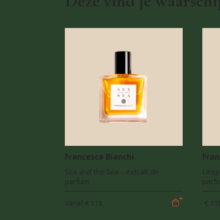
Deze vind je waarschij
Francesca Bianchi
Fran
Sex and the Sea - extrait de
Unsp
parfum
parf
Vanaf
€ 118
€ 11