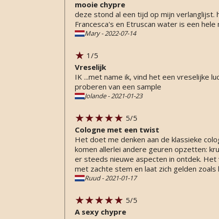
mooie chypre
deze stond al een tijd op mijn verlanglijst
Francesca's en Etruscan water is een hele 
Mary
-
2022-07-14
1
/5
Vreselijk
IK ...met name ik, vind het een vreselijke lu
proberen van een sample
Jolande
-
2021-01-23
5
/5
Cologne met een twist
Het doet me denken aan de klassieke colo
komen allerlei andere geuren opzetten: krui
er steeds nieuwe aspecten in ontdek. Het 
met zachte stem en laat zich gelden zoals 
Ruud
-
2021-01-17
5
/5
A sexy chypre