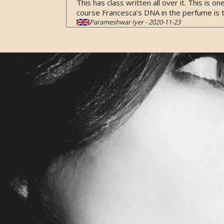
This has class written all over it. This is 
course Francesca’s DNA in the perfume is 
Parameshwar Iyer
-
2020-11-23
5
/5
Fris en sexy
Heerlijk frisse en sexy geur. Ik bleef snui
enorm getalenteerde parfumeur. Ik kijk iede
Aanrader!
SHK
-
2019-06-30
5
/5
Zalige geur ! Een must have deze zomer
Op zoek naar een zeer exclusief parfum met 
alle andere parfums van Francesca heb je s
Door het compacte flesje een ideale reisg
Beauty Lover
-
2019-06-07