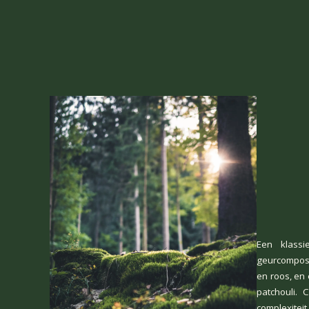
Een klass
geurcomposi
en roos, en
patchouli. 
complexitei