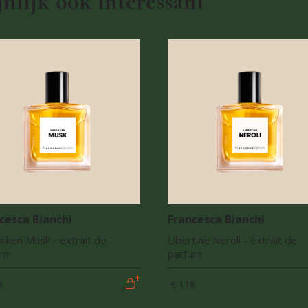
nlijk ook interessant
cesca Bianchi
Francesca Bianchi
oken Musk - extrait de
Libertine Neroli - extrait de
um
parfum
8
€ 118