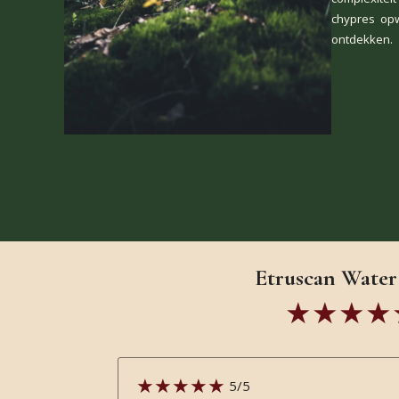
chypres op
ontdekken.
Etruscan Water 
5
/5