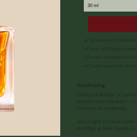
Op voorraad in onze boe
Voor 14:00 besteld, van
Gratis verzenden vanaf 
Gratis samples bij elke be
Beschrijving
Francesca Bianchi: “If I had t
perfume with character – or w
embrace its complexity.”
She is right
, Etruscan Water 
krachtige groene chypre
in 