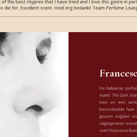
one of the best chypres that I have tried and I love this genre in pe
to die for. Excellent scent. Heel erg bedankt Team Perfume Loun
ven aan mijn arm. Fris, Aromatisch, kruidig. Een mooi nieuwe relea
re keer reikhalzend uit naar haar nieuwe creatie en ook deze stel
Francesc
!
toch een frisse toon twijfel niet maar koop 'haar' nu. Zo blij me
De Italiaanse parf
lechts een kleine hoeveelheid nodig en de gehele dag (avond) een
markt:
The Dark Side
enoot voor op vakantie.
mee en een serie 
beoordeelde haar
geuren volgden sn
uitgesproken extra
over Francesca Bian