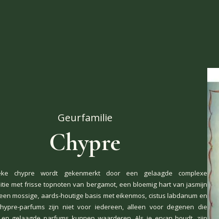
Geurfamilie
Chypre
ieke chypre wordt gekenmerkt door een gelaagde complexe
tie met frisse topnoten van bergamot, een bloemig hart van jasmijn
 een mossige, aards-houtige basis met eikenmos, cistus labdanum en
Chypre-parfums zijn niet voor iedereen, alleen voor degenen die
t en gelaagde parfums kunnen waarderen. Als je ervan houdt, zijn