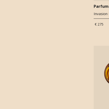
Cognac
(
4
)
Parfum
Coolwood
(
1
)
Invasion 
Coumarine
(
1
)
Cranberry
(
1
)
€ 275
Cypriol (Nagarmotha)
(
10
)
Daiquiri
(
1
)
Davana
(
23
)
Dennen
(
16
)
'Dierlijke' noten
(
10
)
Diviniris
(
1
)
Dragon
(
5
)
Druivenbladeren
(
1
)
Duindoorn
(
2
)
Dulce de leche
(
1
)
Eikenhout
(
13
)
Eikenmos
(
106
)
Elemi
(
36
)