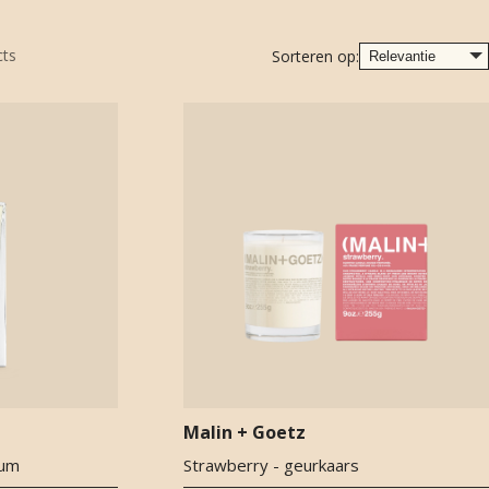
cts
Sorteren op:
Malin + Goetz
fum
Strawberry - geurkaars