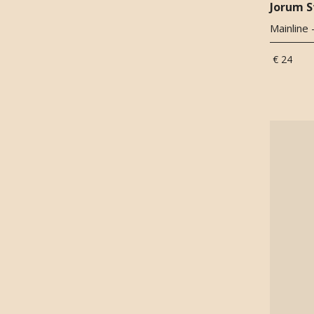
Jorum S
Cassis
(
12
)
Mainline 
Castoreum
(
19
)
Cederhout
(
198
)
€ 24
Cedrat
(
2
)
Champaca
(
9
)
Champagne
(
1
)
Chili
(
1
)
Chocolade
(
33
)
Cipres
(
30
)
Cistus
(
17
)
Cistus labdanum
(
115
)
Citroen
(
73
)
Citroengras
(
3
)
Citruspulp
(
1
)
Civet
(
17
)
Clearwood
(
1
)