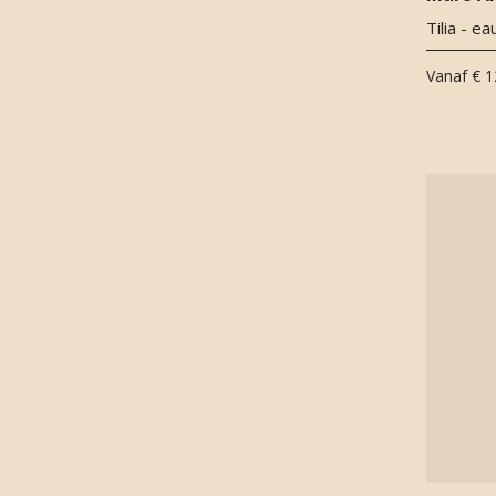
bath oil
(
1
)
Bosbes
(
6
)
Tilia - e
Bourbon
(
3
)
Vanaf
€ 1
Bourbon Vanilla
(
1
)
Brandnetel
(
1
)
Brem
(
4
)
Bubblegum akkoord
(
1
)
Cabreuva
(
1
)
Cacao
(
9
)
Cade
(
7
)
Calisson (Franse amandel
delicatesse)
(
3
)
Calone
(
3
)
Cananga
(
1
)
Cannabis
(
3
)
Carob
(
1
)
Cashmeran
(
48
)
Cashmere hout
(
4
)