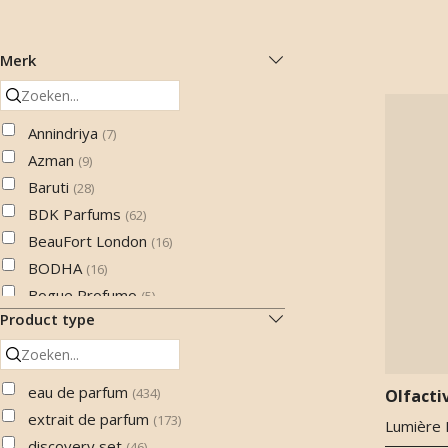
Merk
Annindriya
(
7
)
Azman
(
9
)
Baruti
(
28
)
BDK Parfums
(
62
)
BeauFort London
(
16
)
BODHA
(
16
)
Bogue Profumo
(
5
)
Product type
Brosseau
(
1
)
Caron
(
29
)
Chambre52
(
16
)
eau de parfum
(
434
)
Olfacti
CottonCake
(
3
)
extrait de parfum
(
173
)
Lumière 
Cristian Cavagna
(
6
)
discovery set
(
46
)