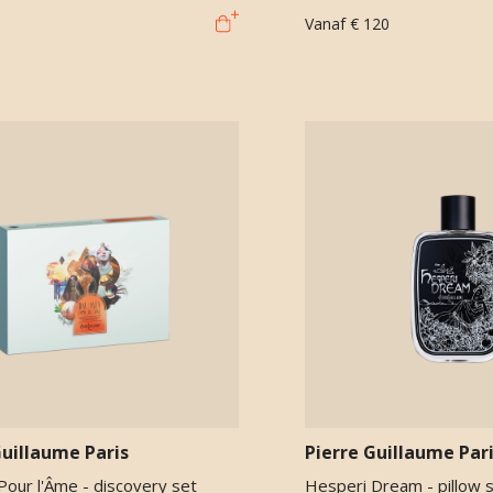
Vanaf
€ 120
Guillaume Paris
Pierre Guillaume Par
our l'Âme - discovery set
Hesperi Dream - pillow 