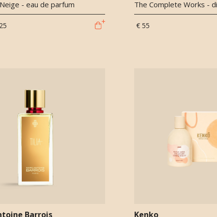
 Neige - eau de parfum
The Complete Works - d
25
€ 55
toine Barrois
Kenko