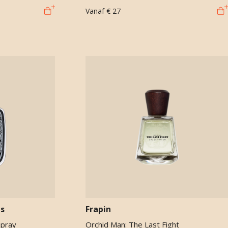
Vanaf
€ 27
is
Frapin
spray
Orchid Man: The Last Fight