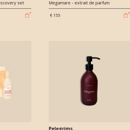
iscovery set
Megamare - extrait de parfum
€ 155
Pelegrims