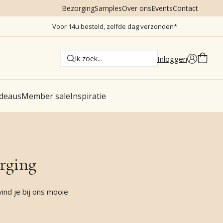
Bezorging
Samples
Over ons
Events
Contact
Voor 14u besteld, zelfde dag verzonden*
Inloggen
deaus
Member sale
Inspiratie
rging
ind je bij ons mooie