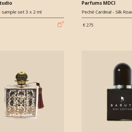
tudio
Parfums MDCI
- sample set 3 x 2 ml
Peché Cardinal - Silk Roa
€ 275