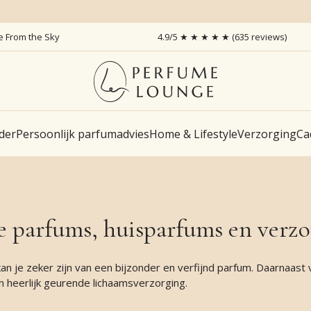
ce From the Sky
4.9/5 ★ ★ ★ ★ ★ (635 reviews)
der
Persoonlijk parfumadvies
Home & Lifestyle
Verzorging
Ca
e parfums, huisparfums en verzo
n je zeker zijn van een bijzonder en verfijnd parfum. Daarnaast v
n heerlijk geurende lichaamsverzorging.