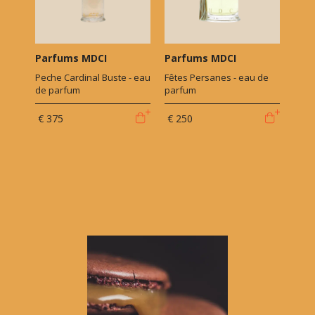
Parfums MDCI
Parfums MDCI
Peche Cardinal Buste - eau
Fêtes Persanes - eau de
de parfum
parfum
€ 375
€ 250