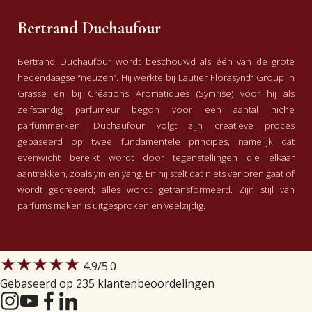
Bertrand Duchaufour
Bertrand Duchaufour wordt beschouwd als één van de grote
hedendaagse “neuzen”. Hij werkte bij Lautier Florasynth Group in
Grasse en bij Créations Aromatiques (Symrise) voor hij als
zelfstandig parfumeur begon voor een aantal niche
parfummerken. Duchaufour volgt zijn creatieve proces
gebaseerd op twee fundamentele principes, namelijk dat
evenwicht bereikt wordt door tegenstellingen die elkaar
aantrekken, zoals yin en yang. En hij stelt dat niets verloren gaat of
wordt gecreëerd; alles wordt getransformeerd. Zijn stijl van
parfums maken is uitgesproken en veelzijdig.
★★★★★
4.9
/5.0
Gebaseerd op 235 klantenbeoordelingen