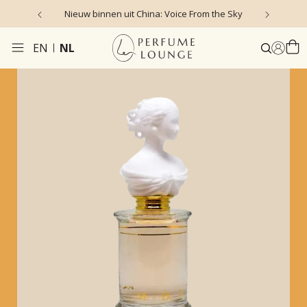
Nieuw binnen uit China: Voice From the Sky
4
EN
NL