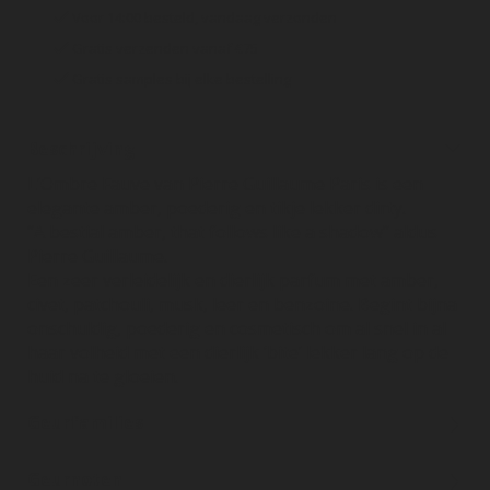
Voor 14:00 besteld, vandaag verzonden
Gratis verzenden vanaf €75
Gratis samples bij elke bestelling
Beschrijving
L’Ombre Fauve van Pierre Guillaume Paris is een
elegante amber, poederig en tikje lekker dirty.
“A bestial amber, that follows like a shadow” aldus
Pierre Guillaume.
Een zeer verleidelijk en dierlijk parfum met amber,
civet, patchouli, musk, leer en benzoine. Begint bijna
onschuldig, poederig en cosmetisch om al snel in al
haar volheid met een dierlijk ‘bite’ lekker lang op de
huid na te gloeien.
Geurfamilies
Geurnoten