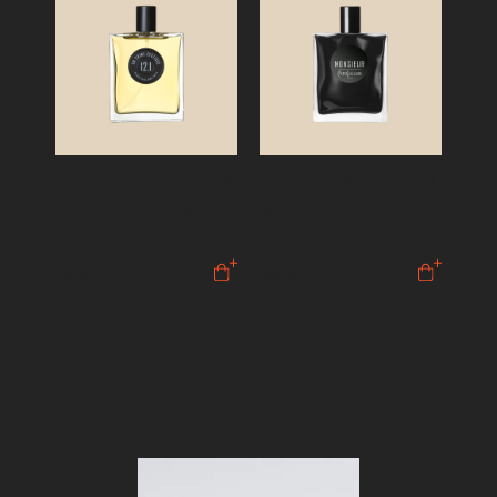
Pierre Guillaume Paris
Pierre Guillaume Paris
12.1 Un Crime Exotique -
Monsieur - eau de parfum
eau de parfum
Vanaf
€ 120
Vanaf
€ 120