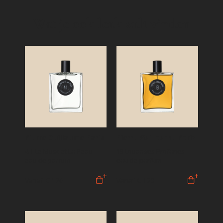
Wat je ook leuk zult vinden
Pierre Guillaume Paris
Pierre Guillaume Paris
4.1 Le Musc et La Peau -
19 Louanges Profanes -
eau de parfum
eau de parfum
Vanaf
€ 120
Vanaf
€ 120