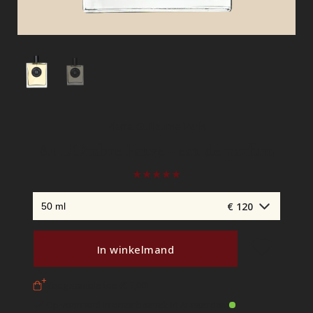
Pierre Guillaume Paris
8.1 L'Ombre Fauve - eau de parfum
€ 120
In winkelmand
Voeg sample toe (€ 7,00)
Op voorraad in onze boetiek in Amsterdam