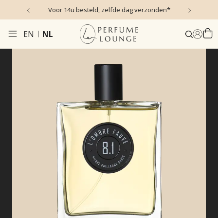
s)
Voor 14u besteld, zelfde dag verzonden*
EN
NL