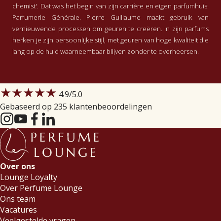
kerkklokken luiden want het is Kers.
chemist'. Dat was het begin van zijn carrière en eigen parfumhuis:
Het sneeuwt, ik ben in Rusland ( Weet
Parfumerie Générale. Pierre Guillaume maakt gebruik van
ook niet waarom, misschien de
vernieuwende processen om geuren te creëren. In zijn parfums
associatie met bontjassen, bontkragen
herken je zijn persoonlijke stijl, met geuren van hoge kwaliteit die
en van die enorme mutsen die ze
lang op de huid waarneembaar blijven zonder te overheersen.
dragen tegen de kou). Er wordt wodka
gedronken en iedereen is uitgelaten.
Alles klopt. Gelukkig is deze geur zo
★★★★★
nieuw voor mij als pas gevallen
4.9
/5.0
sneeuw, kleven er geen oude
Gebaseerd op 235 klantenbeoordelingen
herinneringen aan. Soms wil je
helemaal aan een nieuw hoofdstuk
beginnen in je leven., Ik doe dat altijd
met het ontdekken en kopen van heel
nieuwe geuren.
Over ons
Lounge Loyalty
Over Perfume Lounge
Ons team
Vacatures
Veelgestelde vragen