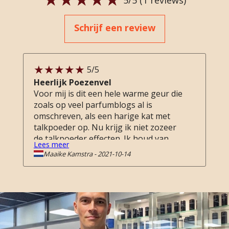
5
/5 (
1
reviews)
Schrijf een review
5
/5
Heerlijk Poezenvel
Voor mij is dit een hele warme geur die
zoals op veel parfumblogs al is
omschreven, als een harige kat met
talkpoeder op. Nu krijg ik niet zozeer
de talkpoeder effecten. Ik houd van
Lees meer
poederige geuren zoals Teint de
Maaike Kamstra
-
2021-10-14
Neige o.a. Poeder Wolken heerlijk. Kan
mij nooit poederig genoeg zijn. Ik
houd niet van Musk, niet van Amber
en ook niet van donkere geuren. 11
jaar geleden om precies te zijn had ik
van iemand een proefje ontvangen
van L'Ombre Fauve. De geur toen