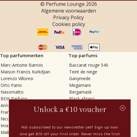
© Perfume Lounge
2026
Algemene voorwaarden
Privacy Policy
Cookies policy
Top parfummerken
Top parfums
Marc-Antoine Barrois
Baccarat rouge 540
Maison Francis Kurkdjian
Teint de neige
Lorenzo Villoresi
Ganymede
Orto Parisi
Megamare
Nasomatto
Bergamask
BDK Parfums
Black afgano
Annindriya
Gris charnel
Unlock a €10 voucher
Francesca Bianchi
Tilia
Nicolaï
Grand Soir
Imaginary Authors
Vetiver Rain
Not subscribed to our newsletter yet? Sign up now
Malin + Goetz
In Love with Everything
and get €10 off your first order. Never miss the first