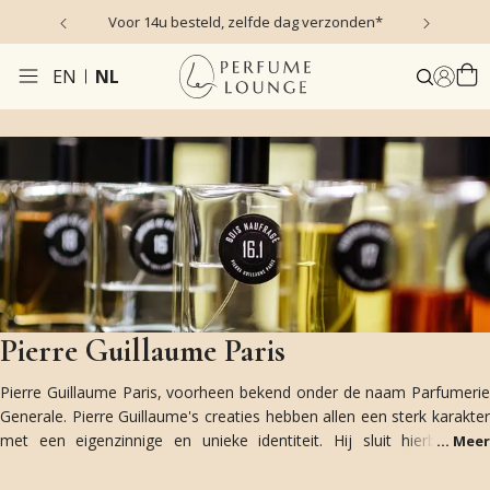
s)
Voor 14u besteld, zelfde dag verzonden*
EN
NL
Pierre Guillaume Paris
Pierre Guillaume Paris, voorheen bekend onder de naam Parfumerie
Generale. Pierre Guillaume's creaties hebben allen een sterk karakter
met een eigenzinnige en unieke identiteit. Hij sluit hierbij geen
...
Meer
compromissen en werkt in volledige onafhankelijkheid, vanuit zijn
atelier in Clermont-Ferrand. Tegelijkertijd voorkomt hij dat zijn