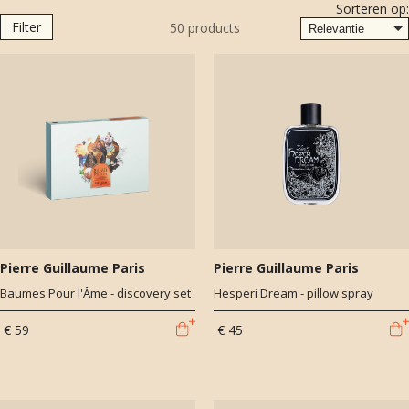
Sorteren op:
creaties overdreven intellectuele geuren worden, die te avant-garde
Filter
50
products
zouden worden om van te genieten.
Pierre Guillaume Paris
Pierre Guillaume Paris
Baumes Pour l'Âme - discovery set
Hesperi Dream - pillow spray
€ 59
€ 45