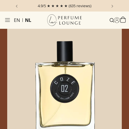
 the Sky
4.9/5 ★ ★ ★ ★ ★ (635 reviews)
Voor 1
EN
NL