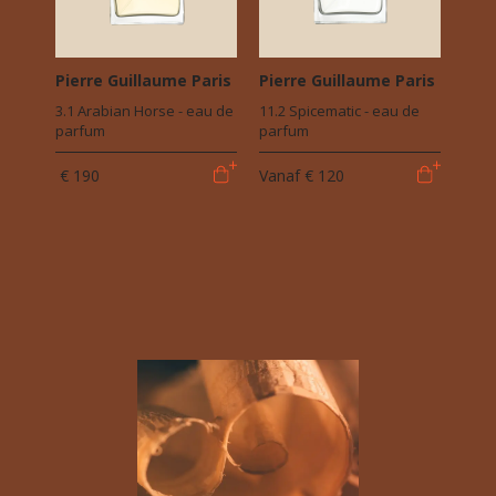
Pierre Guillaume Paris
Pierre Guillaume Paris
3.1 Arabian Horse - eau de
11.2 Spicematic - eau de
parfum
parfum
€ 190
Vanaf
€ 120