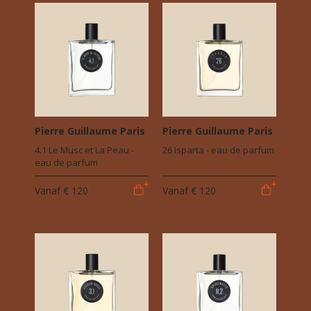
Pierre Guillaume Paris
Pierre Guillaume Paris
4.1 Le Musc et La Peau -
26 Isparta - eau de parfum
eau de parfum
Vanaf
€ 120
Vanaf
€ 120