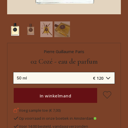
Pierre Guillaume Paris
02 Cozé - eau de parfum
€ 120
In winkelmand
Voeg sample toe (€ 7,00)
Op voorraad in onze boetiek in Amsterdam
Voor 14:00 besteld, vandaag verzonden