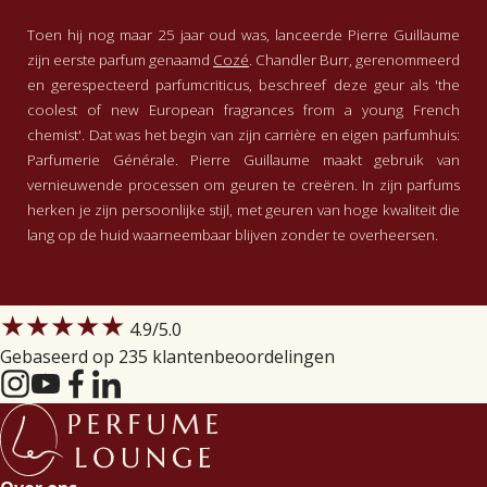
Toen hij nog maar 25 jaar oud was, lanceerde Pierre Guillaume
zijn eerste parfum genaamd
Cozé
. Chandler Burr, gerenommeerd
en gerespecteerd parfumcriticus, beschreef deze geur als 'the
coolest of new European fragrances from a young French
chemist'. Dat was het begin van zijn carrière en eigen parfumhuis:
Parfumerie Générale. Pierre Guillaume maakt gebruik van
vernieuwende processen om geuren te creëren. In zijn parfums
herken je zijn persoonlijke stijl, met geuren van hoge kwaliteit die
lang op de huid waarneembaar blijven zonder te overheersen.
★★★★★
4.9
/5.0
Gebaseerd op 235 klantenbeoordelingen