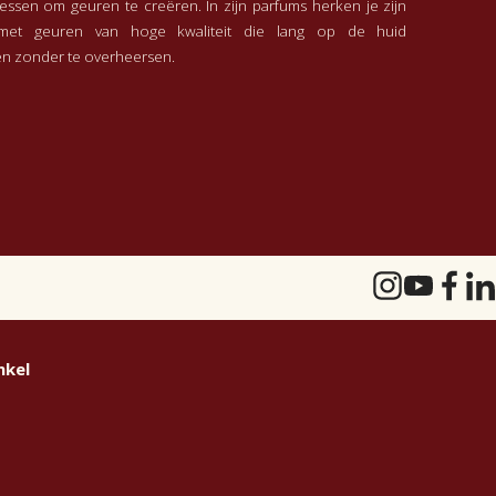
ssen om geuren te creëren. In zijn parfums herken je zijn
l, met geuren van hoge kwaliteit die lang op de huid
en zonder te overheersen.
nkel