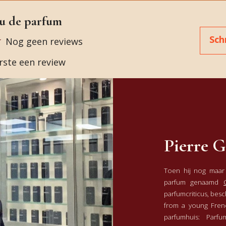
au de parfum
Sch
Nog geen reviews
erste een review
Pierre 
Toen hij nog maar 
parfum genaamd
parfumcriticus, bes
from a young Frenc
parfumhuis: Parf