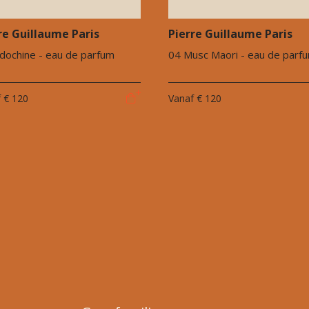
re Guillaume Paris
Pierre Guillaume Paris
ndochine - eau de parfum
04 Musc Maori - eau de parf
f
€ 120
Vanaf
€ 120