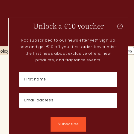
Unlock a €10 voucher
Not subscribed to our newsletter yet? Sign up
now and get €10 off your first order. Never miss
olicy
Cookies policy
the first news about exclusive offers, new
Actueel
products, and fragrance events.
Lenteparfums
Nederlandse parfums
Nieuwe parfums
Perfume Finder
Wat is oudh?
Hoe breng ik parfum aan?
Poederige parfums
Quentin Bisch
Chypre parfums
Subscribe
Parfum layering
Wat is musk?