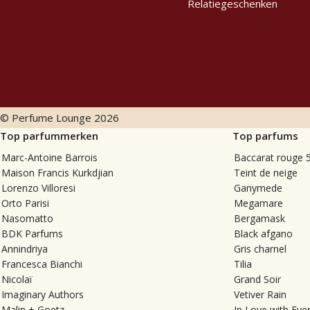
Relatiegeschenken
© Perfume Lounge
2026
Top parfummerken
Top parfums
Marc-Antoine Barrois
Baccarat rouge 
Maison Francis Kurkdjian
Teint de neige
Lorenzo Villoresi
Ganymede
Orto Parisi
Megamare
Nasomatto
Bergamask
BDK Parfums
Black afgano
Annindriya
Gris charnel
Francesca Bianchi
Tilia
Nicolaï
Grand Soir
Imaginary Authors
Vetiver Rain
Malin + Goetz
In Love with Eve