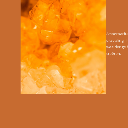
Amberparfu
uitstralin
weelderige 
creëren.