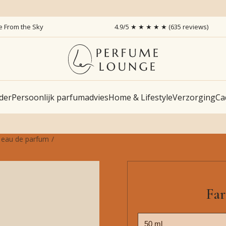
ce From the Sky
4.9/5 ★ ★ ★ ★ ★ (635 reviews)
der
Persoonlijk parfumadvies
Home & Lifestyle
Verzorging
Ca
- eau de parfum
Far