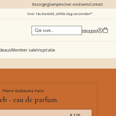
Bezorging
Samples
Over ons
Events
Contact
Voor 14u besteld, zelfde dag verzonden*
Inloggen
deaus
Member sale
Inspiratie
Pierre Guillaume Paris
eb - eau de parfum
€ 120