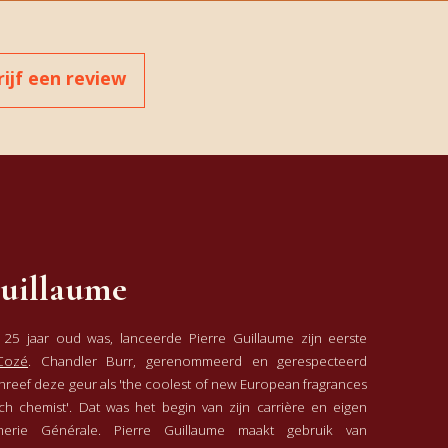
rijf een review
Guillaume
25 jaar oud was, lanceerde Pierre Guillaume zijn eerste
Cozé
. Chandler Burr, gerenommeerd en gerespecteerd
chreef deze geur als 'the coolest of new European fragrances
h chemist'. Dat was het begin van zijn carrière en eigen
umerie Générale. Pierre Guillaume maakt gebruik van