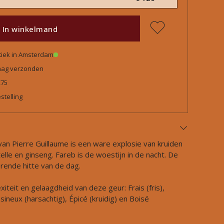
In winkelmand
tiek in Amsterdam
daag verzonden
€75
stelling
an Pierre Guillaume is een ware explosie van kruiden
lle en ginseng. Fareb is de woestijn in de nacht. De
erende hitte van de dag.
teit en gelaagdheid van deze geur: Frais (fris),
ineux (harsachtig), Épicé (kruidig) en Boisé