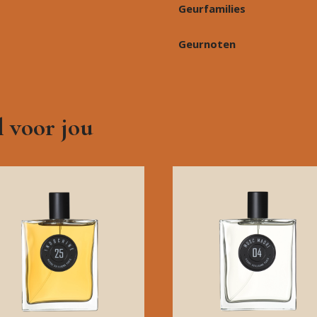
Geurfamilies
Geurnoten
 voor jou