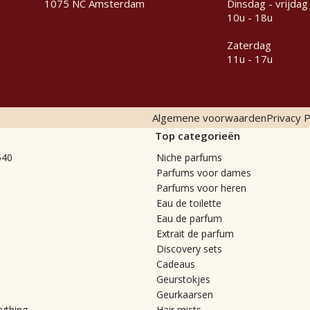
1075 NC Amsterdam
Dinsdag - vrijdag
10u - 18u
Zaterdag
11u - 17u
Algemene voorwaarden
Privacy P
Top categorieën
540
Niche parfums
Parfums voor dames
Parfums voor heren
Eau de toilette
Eau de parfum
Extrait de parfum
Discovery sets
Cadeaus
Geurstokjes
Geurkaarsen
rything
Hair mists