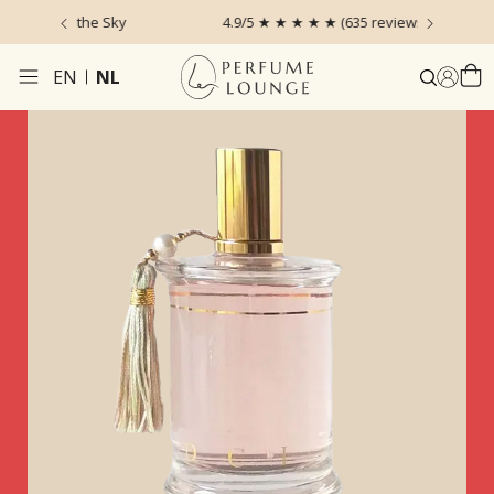
 the Sky
4.9/5 ★ ★ ★ ★ ★ (635 reviews)
Voor 
EN
NL