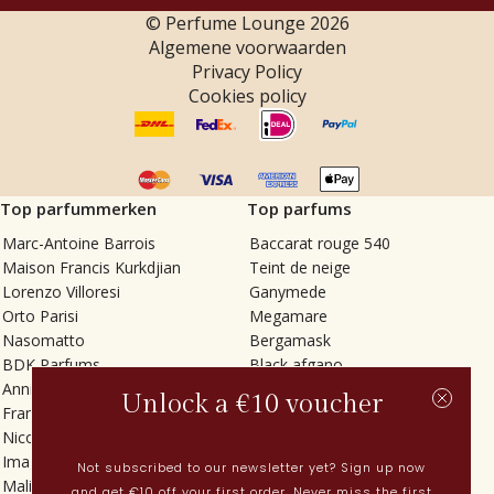
© Perfume Lounge
2026
Algemene voorwaarden
Privacy Policy
Cookies policy
Top parfummerken
Top parfums
Marc-Antoine Barrois
Baccarat rouge 540
Maison Francis Kurkdjian
Teint de neige
Lorenzo Villoresi
Ganymede
Orto Parisi
Megamare
Nasomatto
Bergamask
BDK Parfums
Black afgano
Annindriya
Gris charnel
Unlock a €10 voucher
Francesca Bianchi
Tilia
Nicolaï
Grand Soir
Imaginary Authors
Vetiver Rain
Not subscribed to our newsletter yet? Sign up now
Malin + Goetz
In Love with Everything
and get €10 off your first order. Never miss the first