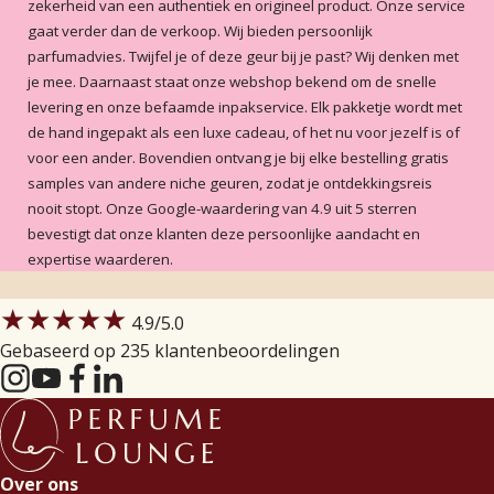
zekerheid van een authentiek en origineel product. Onze service
5
/5
gaat verder dan de verkoop. Wij bieden persoonlijk
Teint de Neige- au de toilette
parfumadvies. Twijfel je of deze geur bij je past? Wij denken met
Heerlijk! Kan er geen genoeg van
je mee. Daarnaast staat onze webshop bekend om de snelle
krijgen!
Loes Janssen
-
2018-05-14
levering en onze befaamde inpakservice. Elk pakketje wordt met
de hand ingepakt als een luxe cadeau, of het nu voor jezelf is of
5
/5
voor een ander. Bovendien ontvang je bij elke bestelling gratis
teint de neige edt
samples van andere niche geuren, zodat je ontdekkingsreis
Erg leuke geur, blijt lang zitten
nooit stopt. Onze Google-waardering van 4.9 uit 5 sterren
Ildiko Gyergyai
-
2018-04-27
bevestigt dat onze klanten deze persoonlijke aandacht en
expertise waarderen.
5
/5
Long Lasting Perfume
★★★★★
4.9
/5.0
Toen ik een aantal jaar geleden een
Gebaseerd op 235 klantenbeoordelingen
sample van deze geur rook was ik
samen met mijn dochter meteen
verkocht. Wij vinden het nog steeds de
Queen of Perfume mede door de
Lees meer
bijzondere geur die lang blijft hangen
H.Stam
-
2018-03-18
ook al is de draagster al lang
Over ons