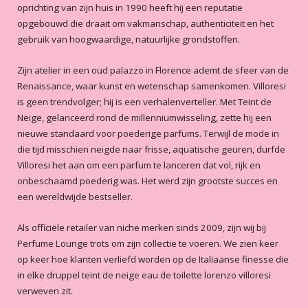
Yoka ..heerlijke geur en heel mooi verpakt met
oprichting van zijn huis in 1990 heeft hij een reputatie
ook extra samples.
-
2020-02-07
opgebouwd die draait om vakmanschap, authenticiteit en het
gebruik van hoogwaardige, natuurlijke grondstoffen.
5
/5
All time favorite
Zijn atelier in een oud palazzo in Florence ademt de sfeer van de
Ik hou van een geur die eigen is. Dat
Renaissance, waar kunst en wetenschap samenkomen. Villoresi
mensen je blijven herinneren aan een
is geen trendvolger; hij is een verhalenverteller. Met Teint de
signature geur. Voor mij is dat Teint de
Neige, gelanceerd rond de millenniumwisseling, zette hij een
Neige. Zacht, poederig en uniek. Af en
nieuwe standaard voor poederige parfums. Terwijl de mode in
toe switch ik met een andere geur
Lees meer
die tijd misschien neigde naar frisse, aquatische geuren, durfde
maar uiteindelijk kom ik altijd weer
Sharon
-
2020-02-03
Villoresi het aan om een parfum te lanceren dat vol, rijk en
terug bij TDN. EDT versie, de EDP is
onbeschaamd poederig was. Het werd zijn grootste succes en
iets te aanwezig.
5
/5
een wereldwijde bestseller.
Teint de neige
Wat een kadootje om de bestelling te
Als officiële retailer van niche merken sinds 2009, zijn wij bij
ontvangen!! Keurig verpakt en een
Perfume Lounge trots om zijn collectie te voeren. We zien keer
handgeschreven kaartje erbij. De geur
op keer hoe klanten verliefd worden op de Italiaanse finesse die
is heel bijzonder een heerlijke
in elke druppel teint de neige eau de toilette lorenzo villoresi
poedergeur waar ik helemaal gelukkig
Lees meer
verweven zit.
van wordt. Ook verrast door de
Marleen Kuijpers-Bonants
-
2020-01-13