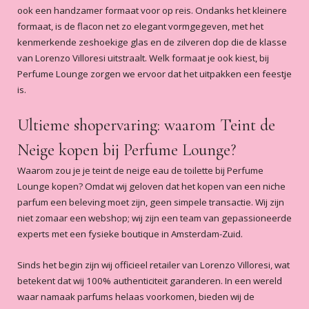
kreeg.want die geuren kende ik niet
ook een handzamer formaat voor op reis. Ondanks het kleinere
5
/5
weer iets voor op het verlanglijstje. En
formaat, is de flacon net zo elegant vormgegeven, met het
Om bij weg te dromen
die 5 ml flacon spray echt heel mooi
kenmerkende zeshoekige glas en de zilveren dop die de klasse
Verrast door deze super mooie geur ,
.dank jullie wel.als ik weer een mooi
van Lorenzo Villoresi uitstraalt. Welk formaat je ook kiest, bij
een pakketje om te zoenen prachtig
parfum wil hebben heb ik een goed
Perfume Lounge zorgen we ervoor dat het uitpakken een feestje
verpakt met alle zorg. Met prachtige
adres super.veel succes maar daar Ben
is.
testers er bij . . Het smaakt naar meer ,
ik niet bang voor jullie doen het
en dat gaat zeker gebeuren . Bedankt
super.gr sandra
Lees meer
Ultieme shopervaring: waarom Teint de
voor de goede afhandeling . Een
Ankie spijkhoven
-
2019-03-07
voorbeeld voor vele .. Groetjes ank.
Neige kopen bij Perfume Lounge?
5
/5
Waarom zou je je teint de neige eau de toilette bij Perfume
Zacht zalig en sensueel
Lounge kopen? Omdat wij geloven dat het kopen van een niche
Zacht zalig en sensueel
parfum een beleving moet zijn, geen simpele transactie. Wij zijn
Anonymous
-
2018-10-02
niet zomaar een webshop; wij zijn een team van gepassioneerde
experts met een fysieke boutique in Amsterdam-Zuid.
5
/5
Teint de neige
Sinds het begin zijn wij officieel retailer van Lorenzo Villoresi, wat
Fantastisch! Zwoel zacht talk
betekent dat wij 100% authenticiteit garanderen. In een wereld
Anonymous
-
2018-07-14
waar namaak parfums helaas voorkomen, bieden wij de