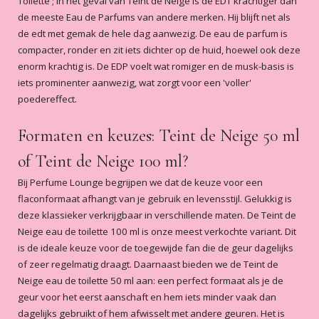
Toilette'; in het geval van Teint de Neige is de EDT krachtiger dan
Bettina van Dam
-
2019-09-18
de meeste Eau de Parfums van andere merken. Hij blijft net als
de edt met gemak de hele dag aanwezig. De eau de parfum is
5
/5
compacter, ronder en zit iets dichter op de huid, hoewel ook deze
Teint de neige
enorm krachtig is. De EDP voelt wat romiger en de musk-basis is
Prachtige geur!! Rook de parfum bij
iets prominenter aanwezig, wat zorgt voor een 'voller'
een vriendin van mij, en bleef zo lang
bij haar hangen waarvan ik dacht die
poedereffect.
wil ik ook. Dus eerst een testertje
besteld even kijken of het bij mij ook
Formaten en keuzes: Teint de Neige 50 ml
Lees meer
zo lekker ruikt!! En dat deed het😍dus
Vanessa Binnendijk
-
2019-06-15
of Teint de Neige 100 ml?
ook een fles besteld. Super blij mee!!
Bij Perfume Lounge begrijpen we dat de keuze voor een
5
/5
flaconformaat afhangt van je gebruik en levensstijl. Gelukkig is
Geweldig
deze klassieker verkrijgbaar in verschillende maten. De Teint de
Hallo hartelijk bedankt voor de hele
Neige eau de toilette 100 ml is onze meest verkochte variant. Dit
snelle service. Ben er zo blij mee zo
is de ideale keuze voor de toegewijde fan die de geur dagelijks
heerlijk die geur. Die geur achtervolgd
je als je hem ophebt.zo heerlijk
of zeer regelmatig draagt. Daarnaast bieden we de Teint de
poederig Je ruikt hem tenminste goed
Neige eau de toilette 50 ml aan: een perfect formaat als je de
Lees meer
,en hij vervliegt niet zo snel. Ik vond
geur voor het eerst aanschaft en hem iets minder vaak dan
S hospers
-
2019-05-11
het helemaal Leuk dat ik er proefjes bij
dagelijks gebruikt of hem afwisselt met andere geuren. Het is