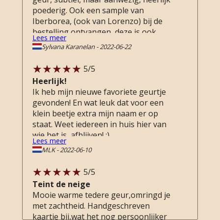
poederig. Ook een sample van
Iberborea, (ook van Lorenzo) bij de
bestelling ontvangen, deze is ook
Lees meer
heerlijk. Prima service van Perfume
Sylvana Karanelan
-
2022-06-22
Lounge, een lief briefje erbij.
5
/5
Heerlijk!
Ik heb mijn nieuwe favoriete geurtje
gevonden! En wat leuk dat voor een
klein beetje extra mijn naam er op
staat. Weet iedereen in huis hier van
wie het is, afblijven! ;)
Lees meer
MLK
-
2022-06-10
5
/5
Teint de neige
Mooie warme tedere geur,omringd je
met zachtheid. Handgeschreven
kaartje bij,wat het nog persoonlijker