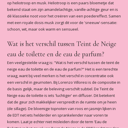
Winterse zachtheid
op heliotroop en musk. Heliotroop is een paars bloemetje dat
Heerlijke winter geur, winterse
bekend staat om zijn amandelachtige, vanille-achtige geur en is
zachtheid.
dé klassieke noot voor het creëren van een poedereffect. Samen
Mieke
-
2019-12-06
met een royale dosis musk zorgt dit voor de 'sneeuw'-sensatie:
schoon, wit, maar ook warm en sensueel.
5
/5
Fijne geur
Wat is het verschil tussen Teint de Neige
Heerlijke geur die lang blijft hangen,
fijne geur voor in de herfst/winter. De
eau de toilette en de eau de parfum?
beschrijving klopt helemaal: poederig,
Een veelgestelde vraag is: "Wat is het verschil tussen de teint de
warm, vol, knuffelig maar ook 'schoon,
neige eau de toilette en de eau de parfum?" Het is een terechte
fris'.
Lees meer
vraag, want bij veel merken is het verschil in concentratie ook
Willeke
-
2019-11-08
een verschil in geurnoten. Bij Lorenzo Villoresi is de compositie in
de basis gelijk, maar de beleving verschilt subtiel. De Teint de
5
/5
Neige eau de toilette is iets 'luchtiger' en diffuser. Dit betekent
Speciaal
dat de geur zich makkelijker verspreidt in de ruimte om je heen
Allereerst is het handgeschreven
(de sillage). De bloemige topnoten van roos en jasmijn lijken in
kaartje in de verpakking zo bijzonder
de EDT net iets helderder en sprankelender naar voren te
en attent. De geur is heel speciaal en
komen. Laat je echter niet misleiden door de term 'Eau de
heerlijk.