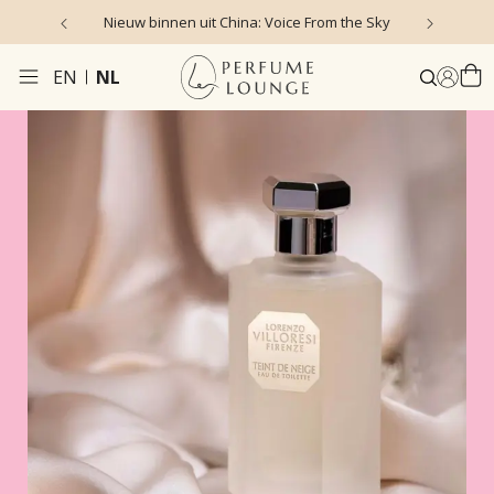
Nieuw binnen uit China: Voice From the Sky
4
EN
NL