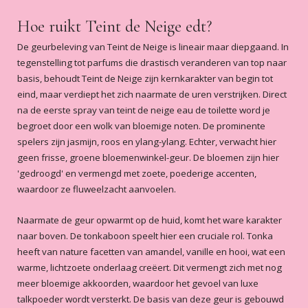
samples. Heel blij met mijn teint de
neige. Zo blij dat ik de geur bewaar
Hoe ruikt Teint de Neige edt?
5
/5
voor een hele bijzondere dag
Teint de neige
De geurbeleving van Teint de Neige is lineair maar diepgaand. In
namelijk.....de dag dat ik ga trouwen
5 jaar geleden helemaal verkocht door
tegenstelling tot parfums die drastisch veranderen van top naar
met mijn grote liefde!!!
deze geur. En ik wil graag de hele lijn
basis, behoudt Teint de Neige zijn kernkarakter van begin tot
ervan. Dus ben druk met sparen. De
eind, maar verdiept het zich naarmate de uren verstrijken. Direct
service is geweldig. En ik kreeg bij mijn
na de eerste spray van teint de neige eau de toilette word je
levering een tester van hair mist erbij.
Lees meer
begroet door een wolk van bloemige noten. De prominente
Die stond op mijn lijst als volgende
Lynda Brown
-
2019-12-26
spelers zijn jasmijn, roos en ylang-ylang. Echter, verwacht hier
aankoop. Ben blij dat ik het eerst kan
geen frisse, groene bloemenwinkel-geur. De bloemen zijn hier
uit proberen. Ik heb de dag dat ik mijn
5
/5
'gedroogd' en vermengd met zoete, poederige accenten,
pakketje kreeg gelijk jullie gebeld om
Gelukkig
waardoor ze fluweelzacht aanvoelen.
te bedanken dat het zo snel geleverd
Net mijn bestelling binnen. Superblij.
is. Ik blijf bij jullie bestellen. Heel erg
Zorgvuldig en mooi verpakt en als
Naarmate de geur opwarmt op de huid, komt het ware karakter
bedankt ben zeer 😊 tevreden oooh en
verrassing nog 2 samples. Mijn kerst
naar boven. De tonkaboon speelt hier een cruciale rol. Tonka
bedankt voor de sample van de
kan niet meer stuk. Dankuwel🥰
heeft van nature facetten van amandel, vanille en hooi, wat een
parfums teint de neige. Dat is de enige
Miranda
-
2019-12-24
warme, lichtzoete onderlaag creëert. Dit vermengt zich met nog
geur die ik wil.
meer bloemige akkoorden, waardoor het gevoel van luxe
5
/5
talkpoeder wordt versterkt. De basis van deze geur is gebouwd