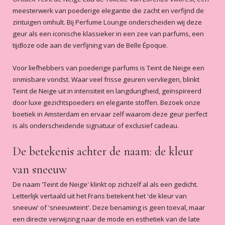
Heerlijk zachte poederige geur !
meesterwerk van poederige elegantie die zacht en verfijnd de
Snelle levering, attent briefje erbij
zintuigen omhult. Bij Perfume Lounge onderscheiden wij deze
Lucia Boer
-
2020-09-13
geur als een iconische klassieker in een zee van parfums, een
tijdloze ode aan de verfijning van de Belle Époque.
5
/5
Subtiele zachte geur..
Voor liefhebbers van poederige parfums is Teint de Neige een
Heerlijk zachte geur, een blijvertje.
onmisbare vondst. Waar veel frisse geuren vervliegen, blinkt
Reuk deze de hele dag maar subtiel.
Teint de Neige uit in intensiteit en langdurigheid, geïnspireerd
Trudy bijnen
-
2020-06-26
door luxe gezichtspoeders en elegante stoffen. Bezoek onze
boetiek in Amsterdam en ervaar zelf waarom deze geur perfect
5
/5
is als onderscheidende signatuur of exclusief cadeau.
Een heerlijke geur,blijft de hele dag
ruiken.Ben er blij mee.
De betekenis achter de naam: de kleur
Wanda Visser
-
2020-06-08
van sneeuw
5
/5
De naam 'Teint de Neige' klinkt op zichzelf al als een gedicht.
Yeahhh...eindelijk mijn geur binnen
Letterlijk vertaald uit het Frans betekent het 'de kleur van
😀..in love met de geur!!
sneeuw' of 'sneeuwteint'. Deze benaming is geen toeval, maar
Lian Nellissen
-
2020-05-25
een directe verwijzing naar de mode en esthetiek van de late