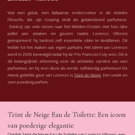
Heerlijke geur
Heerlijke geur!! Je krijgt veel
complimenten als je deze geur draagt.
Wat een geluk, een Italiaanse onderzoeker in de Antieke
Ruikt zoals omschreven, een aanrader!!
Filosofie, die zijn roeping vindt als getalenteerd parfumeur.
Shireen
-
2020-12-31
Dankzij zijn vele reizen naar het Midden-Oosten met hun rijke
pallet aan smaken en geuren raakte Lorenzo Villoresi
5
/5
geïnspireerd: hij besloot zelf essentiële oliën te destilleren. Dit
Top
leidde tot het maken van eigen parfums. Het talent van Lorenzo
Dochter blij met parfum, ik blij met
werd in 2006 bevestigd nadat hij de Prix Francois Coty won. Dit is
snelle levering en nette prijs
dè belangrijkste erkenning voor de artistieke carrière van een
Jur
-
2020-12-23
parfumeur, en hij won deze als eerste zelfstandig parfumeur! De
meest geliefde geur van Lorenzo is
Teint de Neige
. Een uniek en
5
/5
zeer poederig parfum.
Heerlijke geur
Dit is inmiddels mijn 4e fles het is en
blijft mijn favoriete luchtje. Snelle
levering keurig verzorgd. Leuk briefje
Teint de Neige Eau de Toilette: Een icoon
erbij.
Carla Breij
-
2020-10-15
van poederige elegantie
5
/5
Ontdek Teint de Neige Eau de Toilette van Lorenzo Villoresi, een