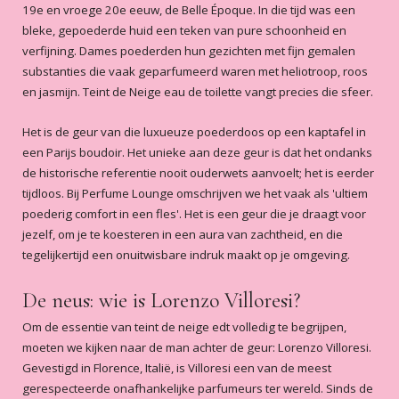
19e en vroege 20e eeuw, de Belle Époque. In die tijd was een
5
/5
bleke, gepoederde huid een teken van pure schoonheid en
Fijne geur
verfijning. Dames poederden hun gezichten met fijn gemalen
Heerlijke fijne geur.
substanties die vaak geparfumeerd waren met heliotroop, roos
Gonda Fischer de Letter
-
2020-04-20
en jasmijn. Teint de Neige eau de toilette vangt precies die sfeer.
5
/5
Het is de geur van die luxueuze poederdoos op een kaptafel in
Niet te evenaren
een Parijs boudoir. Het unieke aan deze geur is dat het ondanks
Al vele jaren mijn favoriete geur. En
de historische referentie nooit ouderwets aanvoelt; het is eerder
wat heerlijk dat er niemand in mijn
tijdloos. Bij Perfume Lounge omschrijven we het vaak als 'ultiem
nauwe, maar ook zeer wijde omgeving
is, die deze geur kent. En dat houd ik
poederig comfort in een fles'. Het is een geur die je draagt voor
ook zo.
jezelf, om je te koesteren in een aura van zachtheid, en die
Lees meer
tegelijkertijd een onuitwisbare indruk maakt op je omgeving.
Nanda van Doorn
-
2020-04-14
De neus: wie is Lorenzo Villoresi?
5
/5
Nieuwe favoriete geur
Om de essentie van teint de neige edt volledig te begrijpen,
Was op zoek naar een nieuwe geur
moeten we kijken naar de man achter de geur: Lorenzo Villoresi.
maar dit is gelijk mijn favoriete! En
Gevestigd in Florence, Italië, is Villoresi een van de meest
gelukkig heeft bijna niemand hem!
gerespecteerde onafhankelijke parfumeurs ter wereld. Sinds de