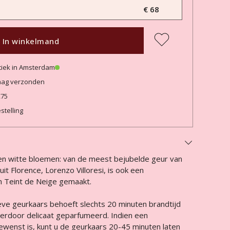
€ 68
In winkelmand
tiek in Amsterdam
daag verzonden
€75
stelling
en witte bloemen: van de meest bejubelde geur van
it Florence, Lorenzo Villoresi, is ook een
 Teint de Neige gemaakt.
ieve geurkaars behoeft slechts 20 minuten brandtijd
ierdoor delicaat geparfumeerd. Indien een
ewenst is, kunt u de geurkaars 20-45 minuten laten