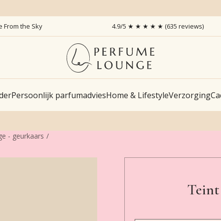
ce From the Sky
4.9/5 ★ ★ ★ ★ ★ (635 reviews)
der
Persoonlijk parfumadvies
Home & Lifestyle
Verzorging
Ca
ge - geurkaars
Teint