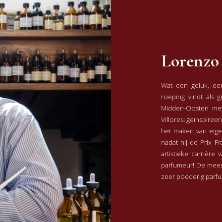
Lorenzo 
Wat een geluk, een
roeping vindt als 
Midden-Oosten met
Villoresi geïnspireerd
het maken van eige
nadat hij de Prix F
artistieke carrière
parfumeur! De mees
zeer poederig parfu