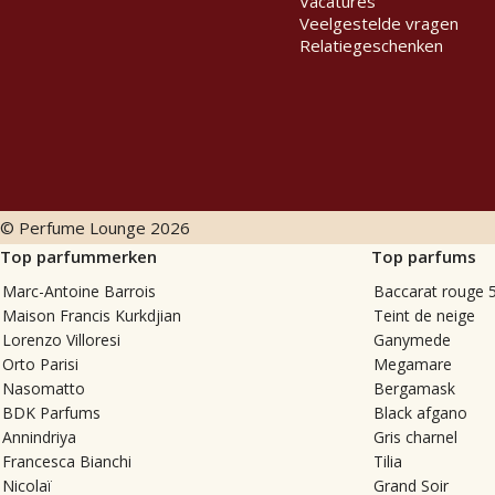
Vacatures
Veelgestelde vragen
Relatiegeschenken
© Perfume Lounge
2026
Top parfummerken
Top parfums
Marc-Antoine Barrois
Baccarat rouge 
Maison Francis Kurkdjian
Teint de neige
Lorenzo Villoresi
Ganymede
Orto Parisi
Megamare
Nasomatto
Bergamask
BDK Parfums
Black afgano
Annindriya
Gris charnel
Francesca Bianchi
Tilia
Nicolaï
Grand Soir