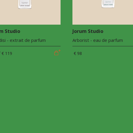
m Studio
Jorum Studio
isi - extrait de parfum
Arborist - eau de parfum
f
€ 119
€ 98