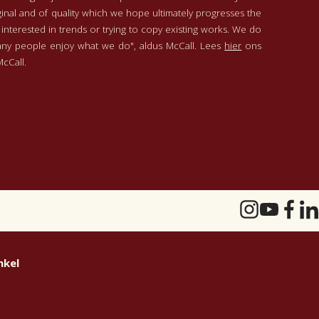
ginal and of quality which we hope ultimately progresses the
t interested in trends or trying to copy existing works. We do
ny people enjoy what we do", aldus McCall. Lees
hier
ons
cCall.
nkel