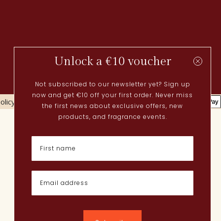
Unlock a €10 voucher
Not subscribed to our newsletter yet? Sign up
now and get €10 off your first order. Never miss
olicy
Cookies policy
the first news about exclusive offers, new
Actueel
products, and fragrance events.
Lenteparfums
Nederlandse parfums
Nieuwe parfums
Perfume Finder
Wat is oudh?
Hoe breng ik parfum aan?
Poederige parfums
Quentin Bisch
Chypre parfums