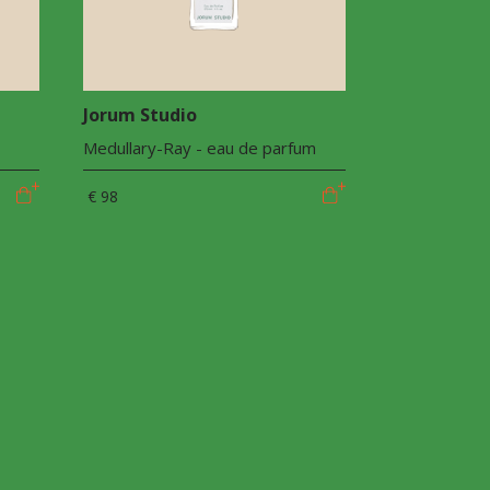
Jorum Studio
Medullary-Ray - eau de parfum
€ 98