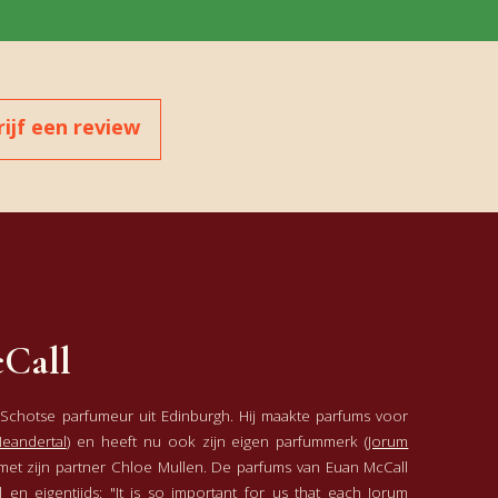
rijf een review
Call
 Schotse parfumeur uit Edinburgh
. Hij maakte parfums voor
eandertal
) en heeft nu ook zijn eigen parfummerk (
Jorum
t met zijn partner Chloe Mullen. De parfums van Euan McCall
el en eigentijds: "It is so important for us that each Jorum