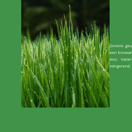
Groene geur
een boswand
mos. Variër
intrigeren