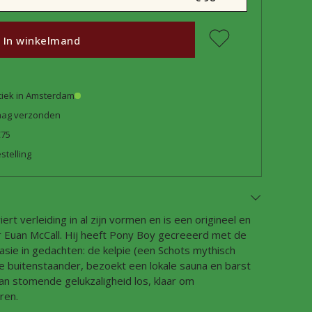
In winkelmand
tiek in Amsterdam
daag verzonden
€75
stelling
rt verleiding in al zijn vormen en is een origineel en
r Euan McCall. Hij heeft Pony Boy gecreeerd met de
asie in gedachten: de kelpie (een Schots mythisch
ge buitenstaander, bezoekt een lokale sauna en barst
an stomende gelukzaligheid los, klaar om
ren.