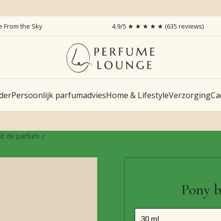
ce From the Sky
4.9/5 ★ ★ ★ ★ ★ (635 reviews)
der
Persoonlijk parfumadvies
Home & Lifestyle
Verzorging
Ca
ait de parfum
Pony b