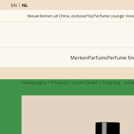
EN
NL
Nieuw binnen uit China, exclusief bij Perfume Lounge: Voi
Merken
Parfums
Perfume fin
Homepagina
Products
Jorum Studio
Pony boy - extr