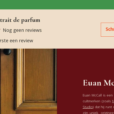
trait de parfum
Sch
Nog geen reviews
erste een review
Euan Mc
Euan McCall is een
cultmerken (zoals
N
Studio
) dat hij run
zijn uniek, origine