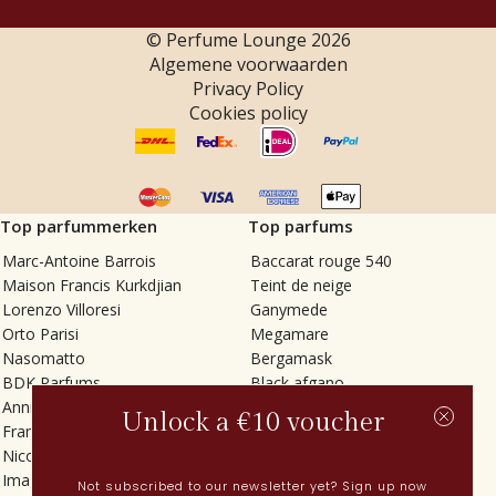
© Perfume Lounge
2026
Algemene voorwaarden
Privacy Policy
Cookies policy
Top parfummerken
Top parfums
Marc-Antoine Barrois
Baccarat rouge 540
Maison Francis Kurkdjian
Teint de neige
Lorenzo Villoresi
Ganymede
Orto Parisi
Megamare
Nasomatto
Bergamask
BDK Parfums
Black afgano
Annindriya
Gris charnel
Unlock a €10 voucher
Francesca Bianchi
Tilia
Nicolaï
Grand Soir
Imaginary Authors
Vetiver Rain
Not subscribed to our newsletter yet? Sign up now