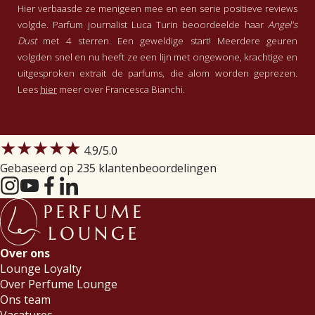
Hier verbaasde ze menigeen mee en een serie positieve reviews
volgde. Parfum journalist Luca Turin beoordeelde haar
Angel's
Dust
met 4 sterren. Een geweldige start! Meerdere geuren
volgden snel en nu heeft ze een lijn met ongewone, krachtige en
uitgesproken extrait de parfums, die alom worden geprezen.
Lees
hier
meer over Francesca Bianchi.
★★★★★
4.9
/5.0
Gebaseerd op 235 klantenbeoordelingen
Over ons
Lounge Loyalty
Over Perfume Lounge
Ons team
Vacatures