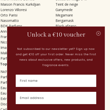
Maison Francis Kurkdjian
Teint de neige
Lorenzo Villoresi
Ganymede
Orto Parisi
Megamare
Nasomatto
Bergamask
BDK Parfums
Black afgano
Annindriya
Gris charnel
Unlock a €10 voucher
Francesca Bianchi
Tilia
Nicolaï
Grand Soir
Imaginary Authors
Vetiver Rain
Not subscribed to our newsletter yet? Sign up now
Malin + Goetz
In Love with Everything
and get €10 off your first order. Never miss the first
Parfums MDCI
Sticky Fingers
news about exclusive offers, new products, and
Top categorieën
Actueel
fragrance events.
Niche parfums
Lenteparfums
Parfums voor dames
Nederlandse parfums
Parfums voor heren
Nieuwe parfums
Eau de toilette
Perfume Finder
Eau de parfum
Wat is oudh?
Extrait de parfum
Hoe breng ik parfum aan?
Discovery sets
Poederige parfums
Cadeaus
Quentin Bisch