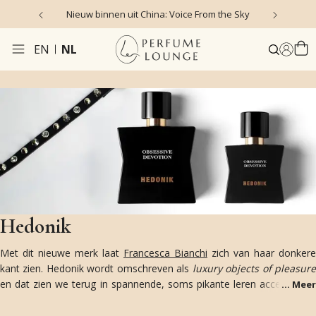
Nieuw binnen uit China: Voice From the Sky
4
EN
NL
Hedonik
Met dit nieuwe merk laat
Francesca Bianchi
zich van haar donkere
kant zien. Hedonik wordt omschreven als
l
uxury objects of pleasur
en dat zien we terug in spannende, soms pikante leren accessoires,
...
Meer
en 2 uitdagende parfums met een leer-thema: Divine Perversion en
Obsessive Devotion.