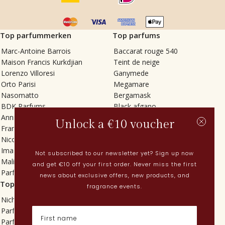
Top parfummerken
Top parfums
Marc-Antoine Barrois
Baccarat rouge 540
Maison Francis Kurkdjian
Teint de neige
Lorenzo Villoresi
Ganymede
Orto Parisi
Megamare
Nasomatto
Bergamask
BDK Parfums
Black afgano
Annindriya
Gris charnel
Unlock a €10 voucher
Francesca Bianchi
Tilia
Nicolaï
Grand Soir
Imaginary Authors
Vetiver Rain
Not subscribed to our newsletter yet? Sign up now
Malin + Goetz
In Love with Everything
and get €10 off your first order. Never miss the first
Parfums MDCI
Sticky Fingers
news about exclusive offers, new products, and
Top categorieën
Actueel
fragrance events.
Niche parfums
Lenteparfums
Parfums voor dames
Nederlandse parfums
Parfums voor heren
Nieuwe parfums