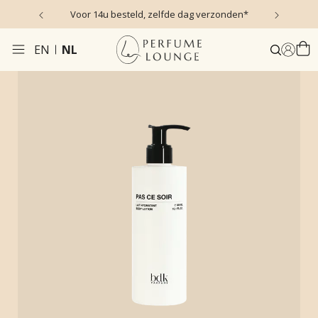
s)
Voor 14u besteld, zelfde dag verzonden*
EN
NL