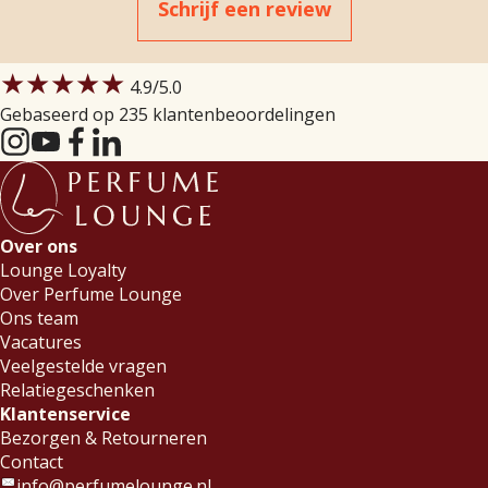
Schrijf een review
★★★★★
4.9
/5.0
Gebaseerd op 235 klantenbeoordelingen
Over ons
Lounge Loyalty
Over Perfume Lounge
Ons team
Vacatures
Veelgestelde vragen
Relatiegeschenken
Klantenservice
Bezorgen & Retourneren
Contact
info@perfumelounge.nl