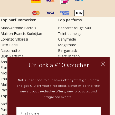
Top parfummerken
Top parfums
Marc-Antoine Barrois
Baccarat rouge 540
Maison Francis Kurkdjian
Teint de neige
Lorenzo Villoresi
Ganymede
Orto Parisi
Megamare
Nasomatto
Bergamask
BDK Parfums
Black afgano
Annindriya
Gris charnel
Unlock a €10 voucher
Francesca Bianchi
Tilia
Nicolaï
Grand Soir
Imaginary Authors
Vetiver Rain
Not subscribed to our newsletter yet? Sign up now
Malin + Goetz
In Love with Everything
and get €10 off your first order. Never miss the first
Parfums MDCI
Sticky Fingers
news about exclusive offers, new products, and
Top categorieën
Actueel
fragrance events.
Niche parfums
Lenteparfums
Parfums voor dames
Nederlandse parfums