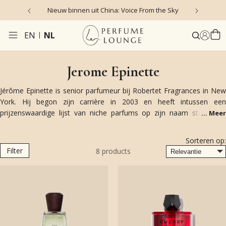
Nieuw binnen uit China: Voice From the Sky
4
EN
NL
Jerome Epinette
Jérôme Epinette is senior parfumeur bij Robertet Fragrances in New
York. Hij begon zijn carrière in 2003 en heeft intussen een
prijzenswaardige lijst van niche parfums op zijn naam staan van
...
Meer
merken als Byredo, Atelier Cologne, Vilhelm en Olfactive Studio. Hij
staat bekend om zijn korte en eenvoudige formules die elegantie en
Sorteren op:
klasse uitstralen. Als een man van de zintuigen, is Jérôme een
Filter
8
products
getalenteerde kok in zijn vrije tijd, waar hij smaken mengt in de
traditionele Franse keuken.