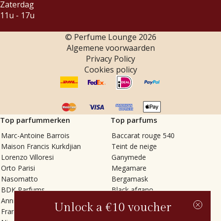
Zaterdag
11u - 17u
© Perfume Lounge
2026
Algemene voorwaarden
Privacy Policy
Cookies policy
Top parfummerken
Top parfums
Marc-Antoine Barrois
Baccarat rouge 540
Maison Francis Kurkdjian
Teint de neige
Lorenzo Villoresi
Ganymede
Orto Parisi
Megamare
Nasomatto
Bergamask
BDK Parfums
Black afgano
Annindriya
Gris charnel
Unlock a €10 voucher
Francesca Bianchi
Tilia