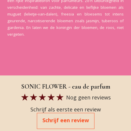
een rijke inspiratiebron voor parfumeurs. Zo'n uitbundigheid in
verscheidenheid: van zachte, delicate en lieflijke bloemen als
muguet (lelietje-van-dalen), freesia en bloesems tot intens
geurende, narcotiserende bloemen zoals jasmijn, tuberoos of
gardenia. En laten we de koningin der bloemen, de roos, niet
vergeten.
SONIC FLOWER - eau de parfum
Nog geen reviews
Schrijf als eerste een review
Schrijf een review