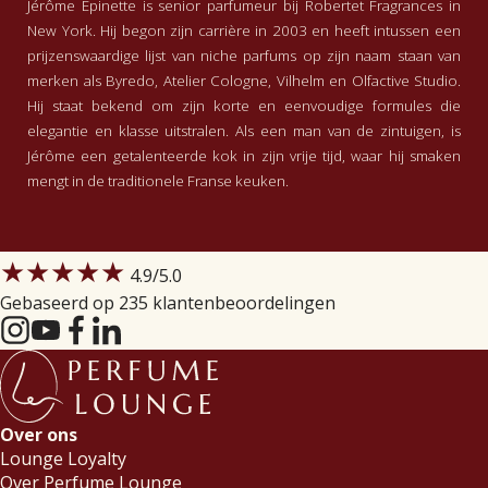
Jérôme Epinette is senior parfumeur bij Robertet Fragrances in
New York. Hij begon zijn carrière in 2003 en heeft intussen een
prijzenswaardige lijst van niche parfums op zijn naam staan van
merken als Byredo, Atelier Cologne, Vilhelm en Olfactive Studio.
Hij staat bekend om zijn korte en eenvoudige formules die
elegantie en klasse uitstralen. Als een man van de zintuigen, is
Jérôme een getalenteerde kok in zijn vrije tijd, waar hij smaken
mengt in de traditionele Franse keuken.
★★★★★
4.9
/5.0
Gebaseerd op 235 klantenbeoordelingen
Over ons
Lounge Loyalty
Over Perfume Lounge