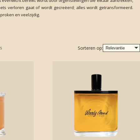
t evenwicht bereikt wordt door tegenstellingen die elkaar aantrekken,
 niets verloren gaat of wordt gecreëerd; alles wordt getransformeerd.
sproken en veelzijdig.
s
Sorteren op: