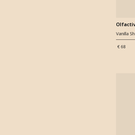
Opoponax
(
2
)
Osmanthus
(
2
)
Patchouli
(
4
)
Olfacti
Peer
(
2
)
Vanilla S
Pioenroos
(
1
)
Pruim
(
4
)
€ 68
Roos
(
6
)
Saffraan
(
4
)
Salie
(
1
)
Sandelhout
(
4
)
Sinaasappel
(
2
)
Styrax
(
2
)
Thee
(
4
)
Tijm
(
2
)
Vanille
(
4
)
Vetiver
(
4
)
Wierook
(
1
)