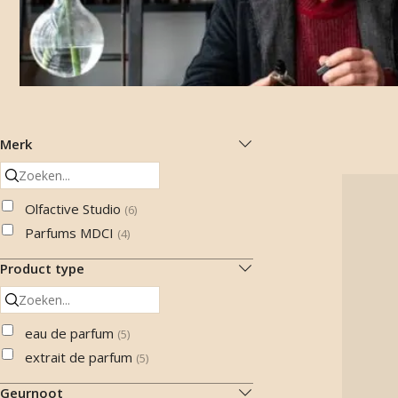
Merk
Olfactive Studio
(
6
)
Parfums MDCI
(
4
)
Product type
eau de parfum
(
5
)
extrait de parfum
(
5
)
Geurnoot