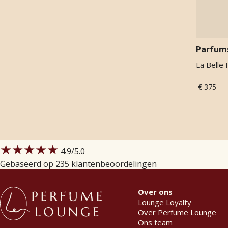
Ylang ylang
(
2
)
Zoethout
(
2
)
Zwarte peper
(
1
)
Parfum
La Belle
€ 375
★★★★★
4.9
/5.0
Gebaseerd op 235 klantenbeoordelingen
Over ons
Lounge Loyalty
Over Perfume Lounge
Ons team