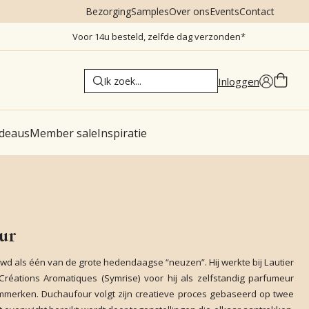
Bezorging
Samples
Over ons
Events
Contact
Voor 14u besteld, zelfde dag verzonden*
Inloggen
deaus
Member sale
Inspiratie
ur
d als één van de grote hedendaagse “neuzen”. Hij werkte bij Lautier
Créations Aromatiques (Symrise) voor hij als zelfstandig parfumeur
mmerken. Duchaufour volgt zijn creatieve proces gebaseerd op twee