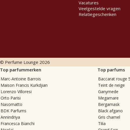
Vacatures
Veelgestelde vragen
Relatiegeschenken
© Perfume Lounge
2026
Top parfummerken
Top parfums
Marc-Antoine Barrois
Baccarat rouge 
Maison Francis Kurkdjian
Teint de neige
Lorenzo Villoresi
Ganymede
Orto Parisi
Megamare
Nasomatto
Bergamask
BDK Parfums
Black afgano
Annindriya
Gris charnel
Francesca Bianchi
Tilia
Nicolaï
Grand Soir