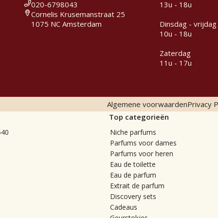
020-6798043
13u - 18u
Cornelis Krusemanstraat 25
1075 NC Amsterdam
Dinsdag - vrijdag
10u - 18u
Zaterdag
11u - 17u
Algemene voorwaarden
Privacy P
Top categorieën
540
Niche parfums
Parfums voor dames
Parfums voor heren
Eau de toilette
Eau de parfum
Extrait de parfum
Discovery sets
Cadeaus
Geurstokjes