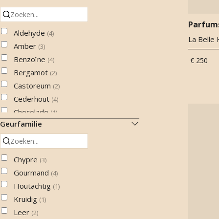
Parfum
Aldehyde
(
4
)
La Belle
Amber
(
3
)
Benzoïne
(
4
)
€ 250
Bergamot
(
2
)
Castoreum
(
2
)
Cederhout
(
4
)
Chocolade
(
1
)
Geurfamilie
Cipres
(
1
)
Cistus
(
2
)
Cistus labdanum
(
1
)
Chypre
(
3
)
Citroen
(
2
)
Gourmand
(
4
)
Eikenmos
(
3
)
Houtachtig
(
1
)
Galbanum
(
2
)
Kruidig
(
1
)
Gardenia
(
2
)
Leer
(
2
)
Gember
(
1
)