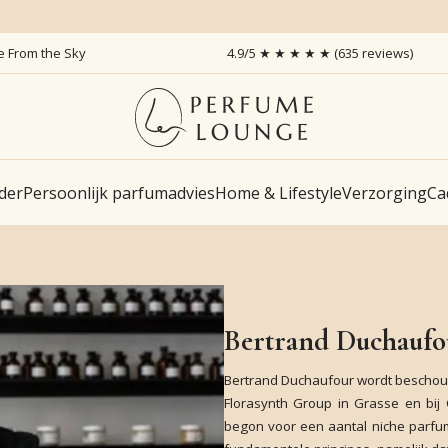
ce From the Sky
4.9/5 ★ ★ ★ ★ ★ (635 reviews)
der
Persoonlijk parfumadvies
Home & Lifestyle
Verzorging
Ca
Bertrand Duchaufo
Bertrand Duchaufour wordt beschouw
Florasynth Group in Grasse en bij 
begon voor een aantal niche parfu