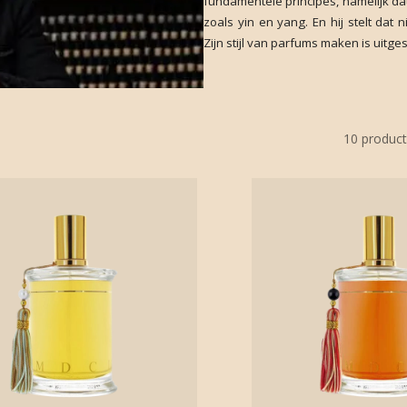
fundamentele principes, namelijk da
zoals yin en yang. En hij stelt dat
Zijn stijl van parfums maken is uitge
10
product