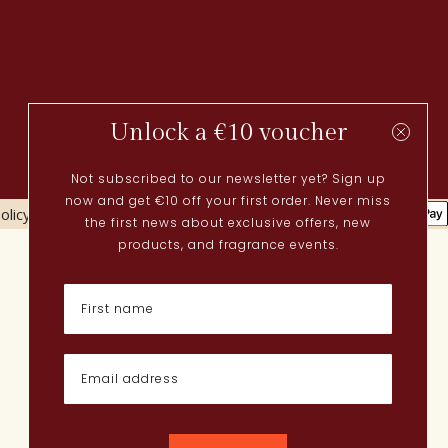
Unlock a €10 voucher
Not subscribed to our newsletter yet? Sign up
now and get €10 off your first order. Never miss
olicy
Cookies policy
the first news about exclusive offers, new
Actueel
products, and fragrance events.
Lenteparfums
Nederlandse parfums
Nieuwe parfums
Perfume Finder
Wat is oudh?
Hoe breng ik parfum aan?
Poederige parfums
Quentin Bisch
Chypre parfums