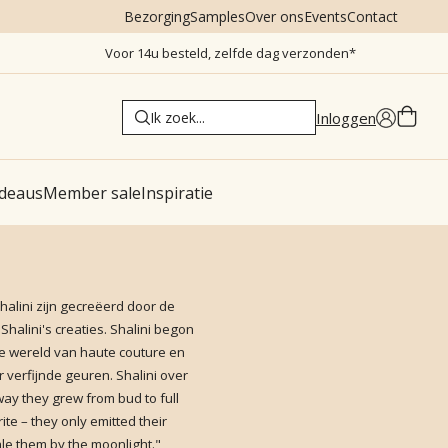
Bezorging
Samples
Over ons
Events
Contact
Voor 14u besteld, zelfde dag verzonden*
Inloggen
deaus
Member sale
Inspiratie
halini zijn gecreëerd door de
halini's creaties. Shalini begon
 de wereld van haute couture en
 verfijnde geuren. Shalini over
way they grew from bud to full
e – they only emitted their
ale them by the moonlight."