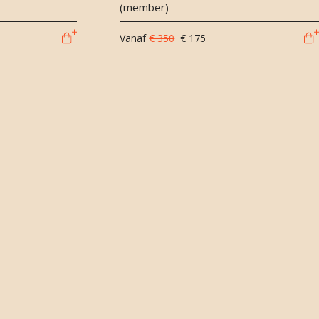
(member)
Vanaf
€ 350
€ 175