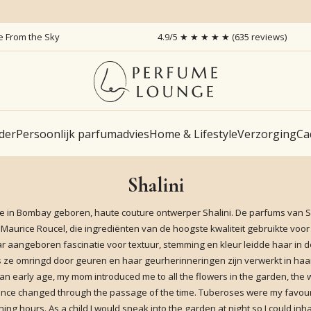
ce From the Sky
4.9/5 ★ ★ ★ ★ ★ (635 reviews)
der
Persoonlijk parfumadvies
Home & Lifestyle
Verzorging
Ca
Shalini
de in Bombay geboren, haute couture ontwerper Shalini. De parfums van S
rice Roucel, die ingrediënten van de hoogste kwaliteit gebruikte voor S
aar aangeboren fascinatie voor textuur, stemming en kleur leidde haar in
 ze omringd door geuren en haar geurherinneringen zijn verwerkt in haar
 an early age, my mom introduced me to all the flowers in the garden, the 
nce changed through the passage of the time. Tuberoses were my favourit
ing hours. As a child I would sneak into the garden at night so I could inh