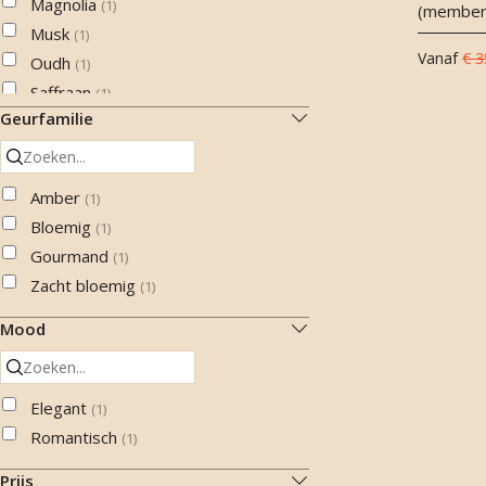
Magnolia
(
1
)
(member
Musk
(
1
)
Vanaf
€ 3
Oudh
(
1
)
Saffraan
(
1
)
Geurfamilie
Sandelhout
(
1
)
Steranijs
(
1
)
Tuberoos
(
1
)
Amber
(
1
)
Vanille
(
1
)
Bloemig
(
1
)
Wierook
(
1
)
Gourmand
(
1
)
Zacht bloemig
(
1
)
Mood
Elegant
(
1
)
Romantisch
(
1
)
Prijs