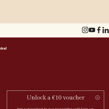
nkel
Unlock a €10 voucher
Not subscribed to our newsletter yet? Sign up