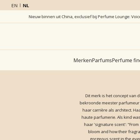
EN
NL
Nieuw binnen uit China, exclusief bij Perfume Lounge: Voi
Merken
Parfums
Perfume fin
Dit merk is het concept van 
bekroonde meester parfumeur Mau
haar carrière als architect. H
haute parfumerie. Als kind was
haar 'signature scent': "From
bloom and how their fragra
gorgeous scent in the even