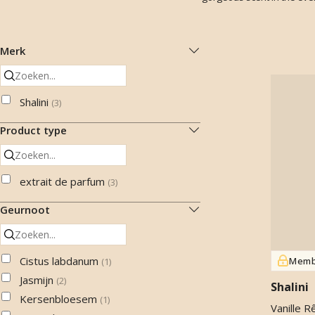
Merk
Shalini
(
3
)
Product type
extrait de parfum
(
3
)
Geurnoot
Cistus labdanum
Memb
(
1
)
Jasmijn
(
2
)
Shalini
Kersenbloesem
(
1
)
Vanille R