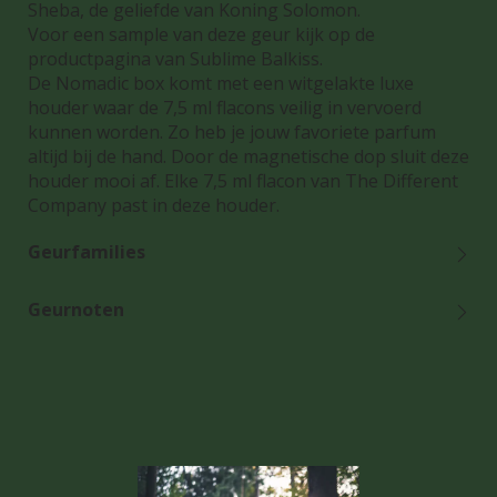
Sheba, de geliefde van Koning Solomon.
Voor een sample van deze geur kijk op de
productpagina van Sublime Balkiss.
De Nomadic box komt met een witgelakte luxe
houder waar de 7,5 ml flacons veilig in vervoerd
kunnen worden. Zo heb je jouw favoriete parfum
altijd bij de hand. Door de magnetische dop sluit deze
houder mooi af. Elke 7,5 ml flacon van The Different
Company past in deze houder.
Geurfamilies
Geurnoten