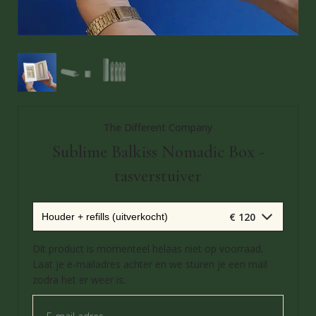
The Different Company
Sublime Balkiss Nomadic Box -
tasverstuiver
€ 120
Dit product is momenteel helaas niet op voorraad.
Laat je e-mailadres achter en we sturen je een mail
zodra het er weer is.