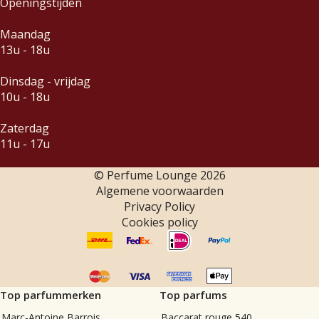
Openingstijden
Maandag
13u - 18u
Dinsdag - vrijdag
10u - 18u
Zaterdag
11u - 17u
© Perfume Lounge
2026
Algemene voorwaarden
Privacy Policy
Cookies policy
Top parfummerken
Top parfums
Marc-Antoine Barrois
Baccarat rouge 540