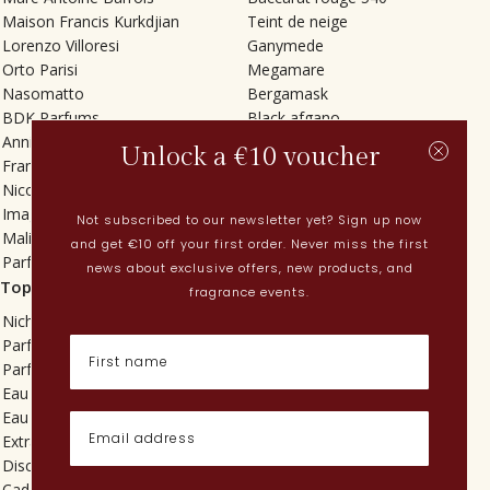
Maison Francis Kurkdjian
Teint de neige
Lorenzo Villoresi
Ganymede
Orto Parisi
Megamare
Nasomatto
Bergamask
BDK Parfums
Black afgano
Annindriya
Gris charnel
Unlock a €10 voucher
Francesca Bianchi
Tilia
Nicolaï
Grand Soir
Imaginary Authors
Vetiver Rain
Not subscribed to our newsletter yet? Sign up now
Malin + Goetz
In Love with Everything
and get €10 off your first order. Never miss the first
Parfums MDCI
Sticky Fingers
news about exclusive offers, new products, and
Top categorieën
Actueel
fragrance events.
Niche parfums
Lenteparfums
Parfums voor dames
Nederlandse parfums
Parfums voor heren
Nieuwe parfums
Eau de toilette
Perfume Finder
Eau de parfum
Wat is oudh?
Extrait de parfum
Hoe breng ik parfum aan?
Discovery sets
Poederige parfums
Cadeaus
Quentin Bisch