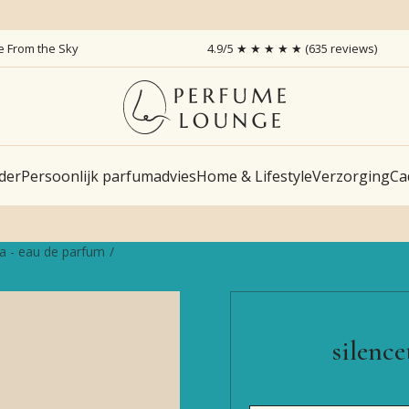
ce From the Sky
4.9/5 ★ ★ ★ ★ ★ (635 reviews)
der
Persoonlijk parfumadvies
Home & Lifestyle
Verzorging
Ca
ea - eau de parfum
silenc