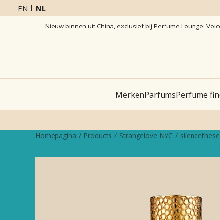
EN
NL
Nieuw binnen uit China, exclusief bij Perfume Lounge: Voi
Merken
Parfums
Perfume fin
Homepagina
Products
Strangelove NYC
silencethes