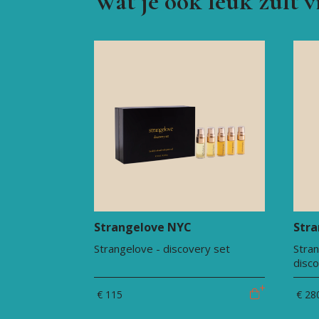
Wat je ook leuk zult 
Strangelove NYC
Str
Strangelove - discovery set
Stran
disc
€ 115
€ 28