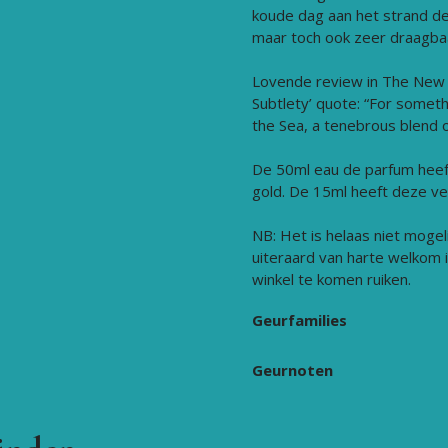
koude dag aan het strand de 
maar toch ook zeer draagbaa
Lovende review in The New 
Subtlety’ quote: “For someth
the Sea, a tenebrous blend o
De 50ml eau de parfum heef
gold. De 15ml heeft deze ve
NB: Het is helaas niet mogel
uiteraard van harte welkom 
winkel te komen ruiken.
Geurfamilies
Geurnoten