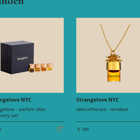
vinden
angelove NYC
Strangelove NYC
gelove - parfum oliën
silencethesea - necklace
overy set
0
€ 189