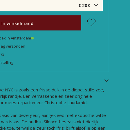
€ 208
In winkelmand
tiek in Amsterdam
daag verzonden
€75
stelling
 NYC is zoals een frisse duik in de diepe, stille zee,
ierlijk randje. Een verrassende en zeer originele
oor meesterparfumeur Christophe Laudamiel.
 basis van deze geur, aangekleed met exotische witte
narcissus. De oudh in Silencethesea is niet dierlijk
e toe, terwijl de geur toch ‘fris’ blijft alsof je op een