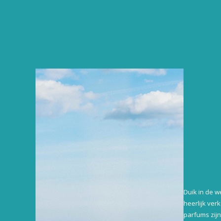
Duik in de w
heerlijk ve
parfums zij