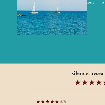
geven e
silencethesea
5
/5