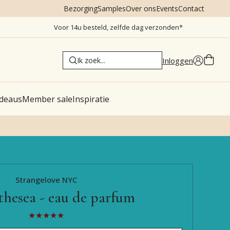
Bezorging
Samples
Over ons
Events
Contact
Voor 14u besteld, zelfde dag verzonden*
Inloggen
deaus
Member sale
Inspiratie
Strangelove NYC
ethesea - eau de parfum