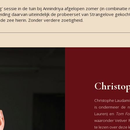
g' sessie in de tuin bij Annindriya afgelopen zomer (in combinatie
eiding daarvan uiteindelijk de probeerset van Strangelove gekocht
 de zee hierin. Zonder verdere zoetigheid.
Christo
Christophe Laudamie
is ondermeer de 
Lauren) en
Tom Fo
waaronder Vetiver R
te lezen over deze 