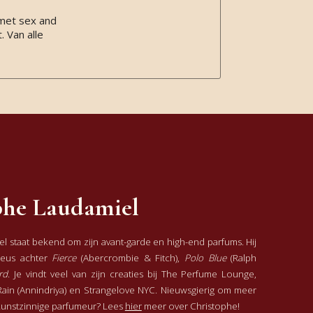
 met sex and
. Van alle
phe Laudamiel
l staat bekend om zijn avant-garde en high-end parfums. Hij
neus achter
Fierce
(Abercrombie & Fitch),
Polo Blue
(Ralph
rd
. Je vindt veel van zijn creaties bij The Perfume Lounge,
ain (Annindriya) en Strangelove NYC. Nieuwsgierig om meer
kunstzinnige parfumeur? Lees
hier
meer over Christophe!