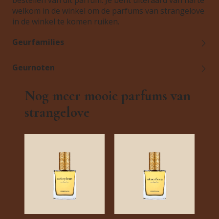
bestellen van dit parfum. Je bent uiteraard van harte
welkom in de winkel om de parfums van strangelove
in de winkel te komen ruiken.
Geurfamilies
Geurnoten
Nog meer mooie parfums van
strangelove