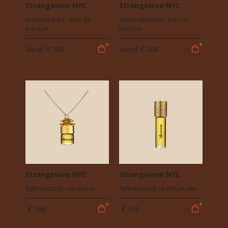
Strangelove NYC
Strangelove NYC
meltmyheart - eau de
silencethesea - eau de
parfum
parfum
Vanaf
€ 208
Vanaf
€ 208
Strangelove NYC
Strangelove NYC
fallintostars - necklace
fallintostars - parfum olie
€ 189
€ 416