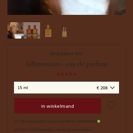
Strangelove NYC
fallintostars - eau de parfum
€ 208
In winkelmand
Op voorraad in onze boetiek in Amsterdam
Voor 14:00 besteld, vandaag verzonden