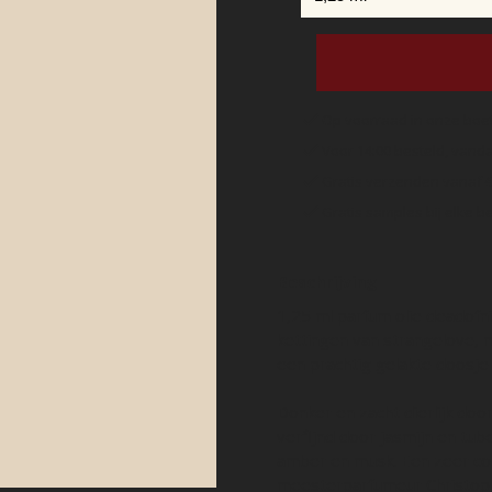
Op voorraad in onze boe
Voor 14:00 besteld, van
Gratis verzenden vanaf 
Gratis samples bij elke be
Beschrijving
1,25 ml parfum olie deadofni
kettingen van strangelove, m
een prachtig gelakte doosje
Donker en zacht dierlijk doo
verfijnd door jasmijn en tub
amber en musk. Een zeer co
meesterparfumeur Christoph