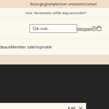
Bezorging
Samples
Over ons
Events
Contact
Voor 14u besteld, zelfde dag verzonden*
Inloggen
deaus
Member sale
Inspiratie
Strangelove NYC
 perfume oil refill - parfum
€ 60