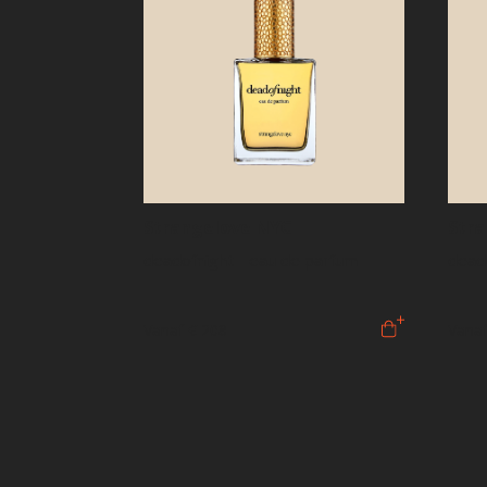
Strangelove NYC
Str
deadofnight - eau de parfum
deado
Vanaf
€ 208
Vana