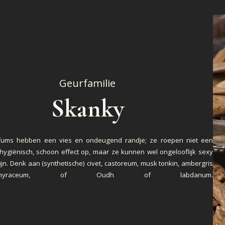
Geurfamilie
Skanky
fums hebben een vies en ondeugend randje; ze roepen niet een
 hygiënisch, schoon effect op, maar ze kunnen wel ongelooflijk sexy
ijn. Denk aan (synthetische) civet, castoreum, musk tonkin, ambergris
raceum, of Oudh of labdanum.