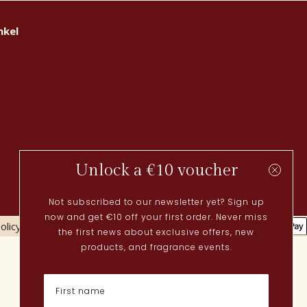
nkel
Unlock a €10 voucher
Not subscribed to our newsletter yet? Sign up
now and get €10 off your first order. Never miss
olicy
Cookies policy
the first news about exclusive offers, new
Actueel
products, and fragrance events.
Lenteparfums
Nederlandse parfums
Nieuwe parfums