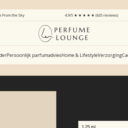
ce From the Sky
4.9/5 ★ ★ ★ ★ ★ (635 reviews)
der
Persoonlijk parfumadvies
Home & Lifestyle
Verzorging
Ca
perfume oil refill - parfum
deadofnight