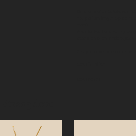
De olie heeft uitstekende ‘s
het parfum langer op de huid
mooier.
Voor liefhebbers van gelaagd
attars en oliën, anderzijds 
Bekijk ook de hele collectie 
Geurfamilies
Geurnoten
 Strangelove