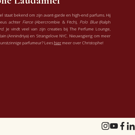
phe Laudamiel
l staat bekend om zijn avant-garde en high-end parfums. Hij
neus achter
Fierce
(Abercrombie & Fitch),
Polo Blue
(Ralph
rd
. Je vindt veel van zijn creaties bij The Perfume Lounge,
ain (Annindriya) en Strangelove NYC. Nieuwsgierig om meer
kunstzinnige parfumeur? Lees
hier
meer over Christophe!