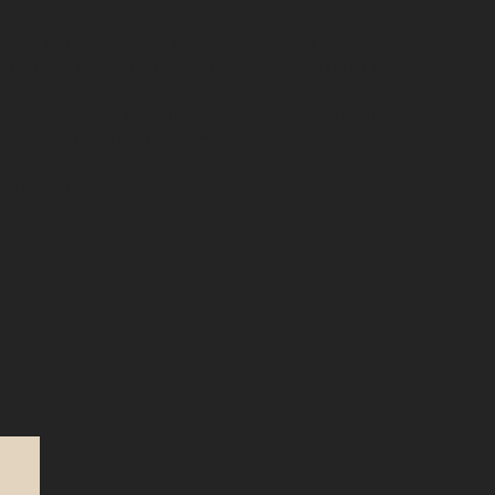
taying power’ en heeft absoluut huid nodig – naarmate
 verblijft, verdiept de geur en wordt het mooier en
e volle geuren, enerzijds van natuurlijke ongepolijste
van elegante luxueuze parfums.
van deadofnight.