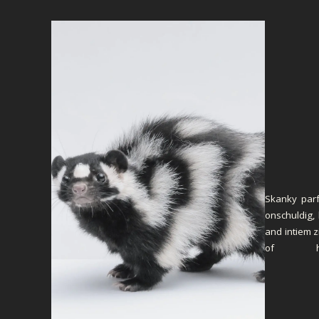
Skanky par
onschuldig,
and intiem z
of hy