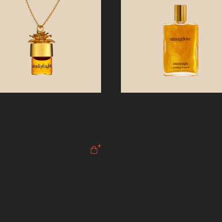
angelove NYC
Strangelove NYC
fnight - necklace
deadofnight luminizing all over
body oil
f
€ 189
€ 208