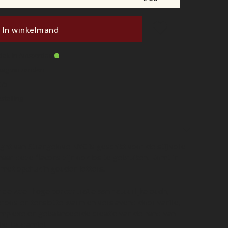
In winkelmand
tiek in Amsterdam
daag verzonden
€75
stelling
ght van Strangelove NYC is geschikt voor de stijlvolle
aar deze flacons zijn ook los te gebruiken. Komt in
 met opdruk in gouden letters.
r de zeer hoge concentratie aan natuurlijke oudh,
eroos en tenslotte warm en verslavend door vanille,
mplexe en gebalanceerde creatie van de hand van
e Laudamiel.