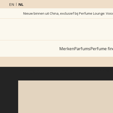
EN
NL
Nieuw binnen uit China, exclusief bij Perfume Lounge: Voi
Merken
Parfums
Perfume fin
Homepagina
Products
Strangelove NYC
deadofnight 