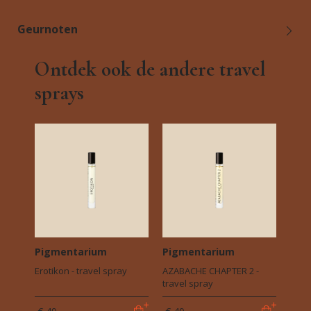
Geurnoten
Ontdek ook de andere travel
sprays
Pigmentarium
Pigmentarium
Erotikon - travel spray
AZABACHE CHAPTER 2 -
travel spray