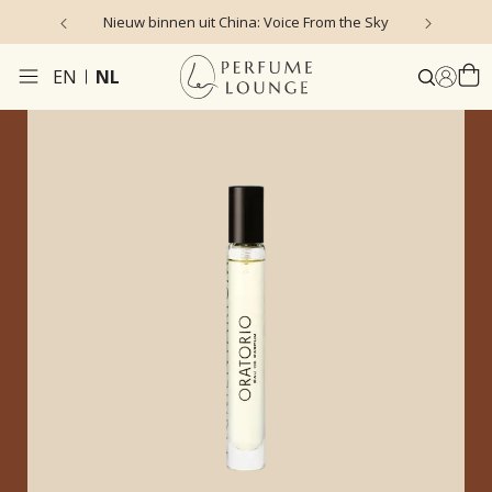
Nieuw binnen uit China: Voice From the Sky
4
EN
NL