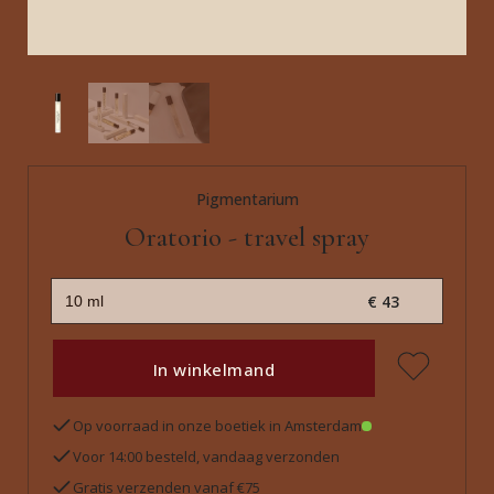
Pigmentarium
Oratorio - travel spray
€ 43
In winkelmand
Op voorraad in onze boetiek in Amsterdam
Voor 14:00 besteld, vandaag verzonden
Gratis verzenden vanaf €75