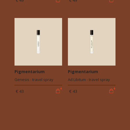
€ 49
€ 49
Pigmentarium
Pigmentarium
Genesis - travel spray
Ad Libitum - travel spray
€ 43
€ 43