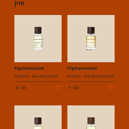
jou
Pigmentarium
Pigmentarium
Oratorio - eau de parfum
Murmur - extrait de parfum
€ 140
€ 160