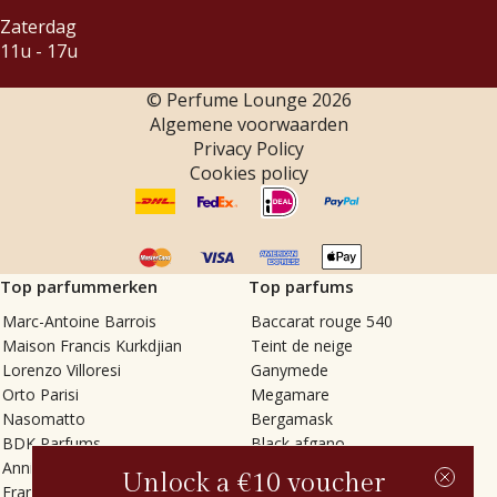
Zaterdag
11u - 17u
© Perfume Lounge
2026
Algemene voorwaarden
Privacy Policy
Cookies policy
Top parfummerken
Top parfums
Marc-Antoine Barrois
Baccarat rouge 540
Maison Francis Kurkdjian
Teint de neige
Lorenzo Villoresi
Ganymede
Orto Parisi
Megamare
Nasomatto
Bergamask
BDK Parfums
Black afgano
Annindriya
Gris charnel
Unlock a €10 voucher
Francesca Bianchi
Tilia