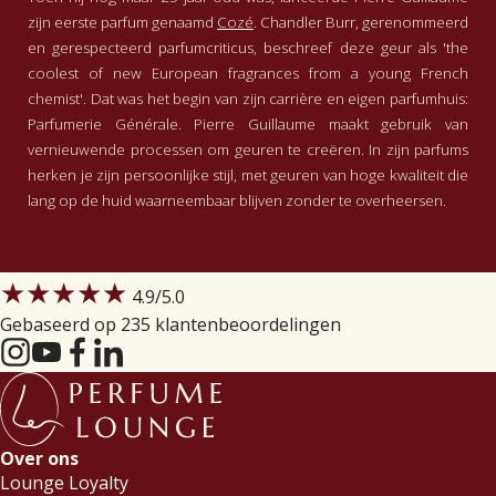
zijn eerste parfum genaamd
Cozé
. Chandler Burr, gerenommeerd
en gerespecteerd parfumcriticus, beschreef deze geur als 'the
coolest of new European fragrances from a young French
chemist'. Dat was het begin van zijn carrière en eigen parfumhuis:
Parfumerie Générale. Pierre Guillaume maakt gebruik van
vernieuwende processen om geuren te creëren. In zijn parfums
herken je zijn persoonlijke stijl, met geuren van hoge kwaliteit die
lang op de huid waarneembaar blijven zonder te overheersen.
★★★★★
4.9
/5.0
Gebaseerd op 235 klantenbeoordelingen
Over ons
Lounge Loyalty