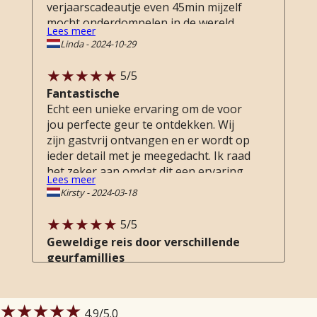
verjaarscadeautje even 45min mijzelf
mocht onderdompelen in de wereld
Lees meer
van de parfum met als eind resultaat
Linda
-
2024-10-29
eindelijk antwoord op de vraag van
welk type parfum ik nou eigenlijk hou.
5
/5
Ik draag nu vol trots elke dag mijn
Fantastische
nieuwe parfum die echt bij mij past!
Echt een unieke ervaring om de voor
Mijn man zei na thuiskomst heel
jou perfecte geur te ontdekken. Wij
pakkend toen hij het luchtje rook, ja,
zijn gastvrij ontvangen en er wordt op
dit ben jij!
ieder detail met je meegedacht. Ik raad
het zeker aan omdat dit een ervaring
Lees meer
is die je elders niet zomaar verwacht.
Kirsty
-
2024-03-18
5
/5
Geweldige reis door verschillende
geurfamillies
Een heerlijke middag voor mijzelf!
Ontvangen door Chester , cappuccino
en twee prachtige chocolaatjes erbij
★★★★★
4.9
/5.0