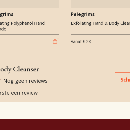
egrims
Pelegrims
ating Polyphenol Hand
Exfoliating Hand & Body Clea
ade
Vanaf
€ 28
Body Cleanser
Sch
Nog geen reviews
erste een review