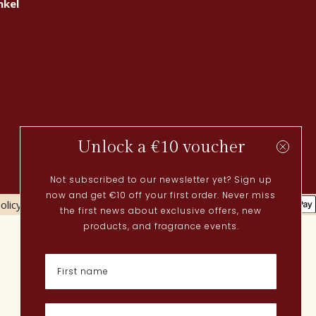
nkel
Unlock a €10 voucher
Not subscribed to our newsletter yet? Sign up
now and get €10 off your first order. Never miss
olicy
Cookies policy
the first news about exclusive offers, new
Actueel
products, and fragrance events.
Lenteparfums
Nederlandse parfums
Nieuwe parfums
Perfume Finder
Wat is oudh?