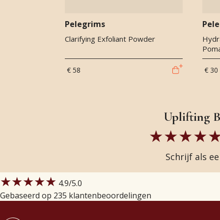
Pelegrims
Pel
Clarifying Exfoliant Powder
Hydr
Pom
€ 58
€ 30
Uplifting 
Schrijf als e
★★★★★
4.9
/5.0
Gebaseerd op 235 klantenbeoordelingen