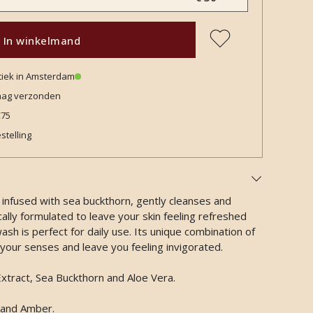
In winkelmand
tiek in Amsterdam
daag verzonden
€75
stelling
 infused with sea buckthorn, gently cleanses and
ically formulated to leave your skin feeling refreshed
sh is perfect for daily use. Its unique combination of
ft your senses and leave you feeling invigorated.
xtract, Sea Buckthorn and Aloe Vera.
 and Amber.