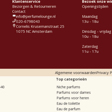
Klantenservice
Bezoek onze wi
Bezorgen & Retourneren
Openingstijden
Contact
info@perfumelounge.nl
Maandag
020-6798043
13u - 18u
Cornelis Krusemanstraat 25
1075 NC Amsterdam
Dinsdag - vrijdag
10u - 18u
Zaterdag
11u - 17u
Algemene voorwaarden
Privacy P
Top categorieën
540
Niche parfums
Parfums voor dames
Parfums voor heren
Eau de toilette
Eau de parfum