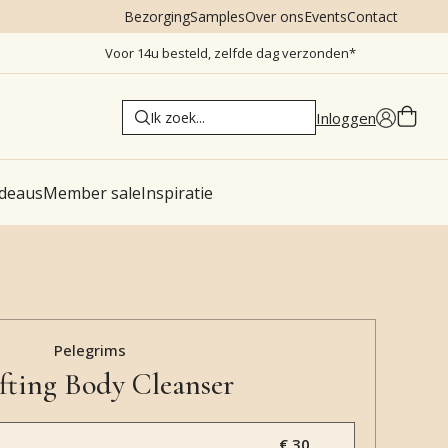
Bezorging
Samples
Over ons
Events
Contact
Voor 14u besteld, zelfde dag verzonden*
Inloggen
deaus
Member sale
Inspiratie
Pelegrims
fting Body Cleanser
€ 30