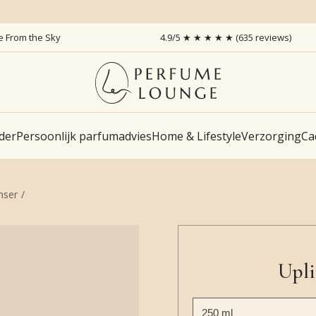
ce From the Sky
4.9/5 ★ ★ ★ ★ ★ (635 reviews)
der
Persoonlijk parfumadvies
Home & Lifestyle
Verzorging
Ca
nser
Upli