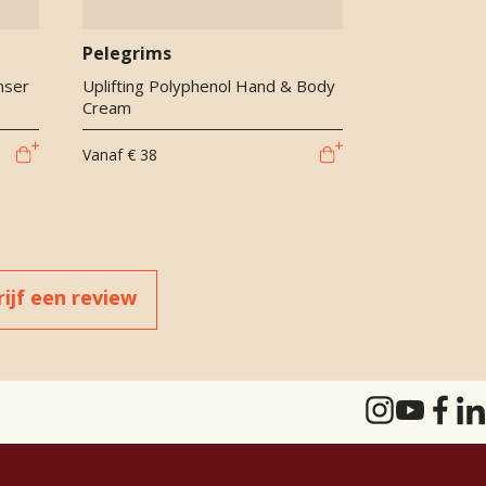
Pelegrims
nser
Uplifting Polyphenol Hand & Body
Cream
Vanaf
€ 38
rijf een review