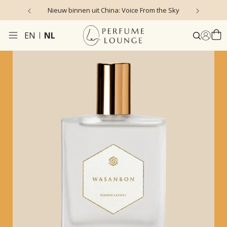
Nieuw binnen uit China: Voice From the Sky
4
EN
NL