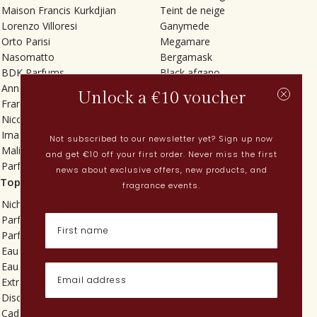
Maison Francis Kurkdjian
Teint de neige
Lorenzo Villoresi
Ganymede
Orto Parisi
Megamare
Nasomatto
Bergamask
BDK Parfums
Black afgano
Annindriya
Gris charnel
Unlock a €10 voucher
Francesca Bianchi
Tilia
Nicolaï
Grand Soir
Imaginary Authors
Vetiver Rain
Not subscribed to our newsletter yet? Sign up now
Malin + Goetz
In Love with Everything
and get €10 off your first order. Never miss the first
Parfums MDCI
Sticky Fingers
news about exclusive offers, new products, and
Top categorieën
Actueel
fragrance events.
Niche parfums
Lenteparfums
Parfums voor dames
Nederlandse parfums
Parfums voor heren
Nieuwe parfums
Eau de toilette
Perfume Finder
Eau de parfum
Wat is oudh?
Extrait de parfum
Hoe breng ik parfum aan?
Discovery sets
Poederige parfums
Cadeaus
Quentin Bisch