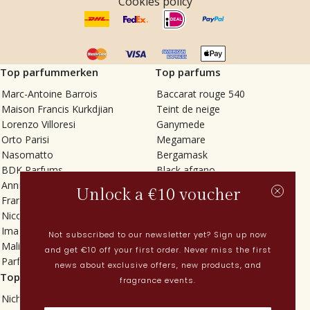
Cookies policy
Top parfummerken
Top parfums
Marc-Antoine Barrois
Baccarat rouge 540
Maison Francis Kurkdjian
Teint de neige
Lorenzo Villoresi
Ganymede
Orto Parisi
Megamare
Nasomatto
Bergamask
BDK Parfums
Black afgano
Annindriya
Gris charnel
Unlock a €10 voucher
Francesca Bianchi
Tilia
Nicolaï
Grand Soir
Imaginary Authors
Vetiver Rain
Not subscribed to our newsletter yet? Sign up now
Malin + Goetz
In Love with Everything
and get €10 off your first order. Never miss the first
Parfums MDCI
Sticky Fingers
news about exclusive offers, new products, and
Top categorieën
Actueel
fragrance events.
Niche parfums
Lenteparfums