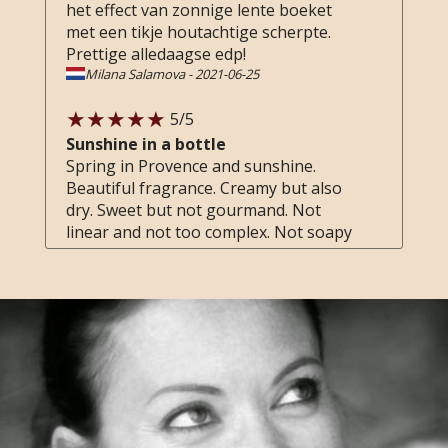
het effect van zonnige lente boeket
boter. Klinkt misschien als een beetje
met een tikje houtachtige scherpte.
een rare geur, maar ik vind het erg
Prettige alledaagse edp!
mooi en stijlvol. Het brengt me terug
Milana Salamova
-
2021-06-25
naar de zomervakanties als kind in
Frankrijk. Ik kwam voor iets anders,
5
/5
maar er ging ook een flesje Angelique
Sunshine in a bottle
mee naar huis. Leuke ontdekking!
Spring in Provence and sunshine.
Beautiful fragrance. Creamy but also
dry. Sweet but not gourmand. Not
linear and not too complex. Not soapy
at all. Very distinct but wearable. In
Lees meer
short: love it. Thank you Perfume
Elena
-
2021-03-29
Lounge for carrying this, your love of
perfumes and a wonderful customer
service. Always a pleasure to buy from
you.