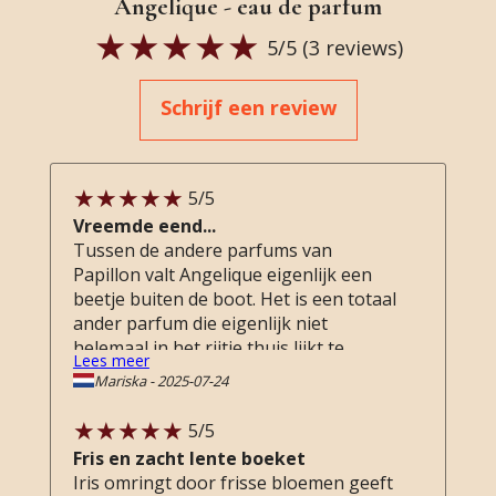
Angelique - eau de parfum
5
/5 (
3
reviews)
Schrijf een review
5
/5
Vreemde eend...
Tussen de andere parfums van
Papillon valt Angelique eigenlijk een
beetje buiten de boot. Het is een totaal
ander parfum die eigenlijk niet
helemaal in het rijtje thuis lijkt te
Lees meer
horen. Dat ter zijde... Angelique is een
Mariska
-
2025-07-24
erg fijn parfum, draagt dicht op de
huid. Op mijn huid komt er een hele
5
/5
fijne geur tot uiting waarbij ik een
Fris en zacht lente boeket
aantal geurnoten opvang die niet in de
Iris omringt door frisse bloemen geeft
omschrijving staan. Hooi, honing en