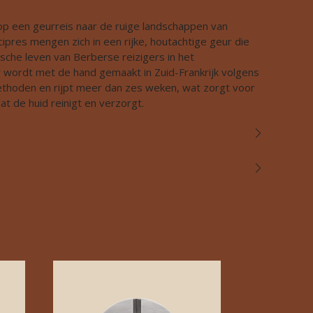
 een geurreis naar de ruige landschappen van
ipres mengen zich in een rijke, houtachtige geur die
che leven van Berberse reizigers in het
 wordt met de hand gemaakt in Zuid-Frankrijk volgens
ethoden en rijpt meer dan zes weken, wat zorgt voor
t de huid reinigt en verzorgt.