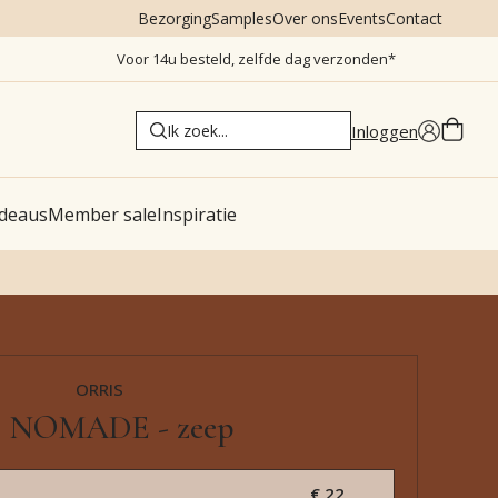
Bezorging
Samples
Over ons
Events
Contact
Voor 14u besteld, zelfde dag verzonden*
Inloggen
deaus
Member sale
Inspiratie
ORRIS
 NOMADE - zeep
€ 22