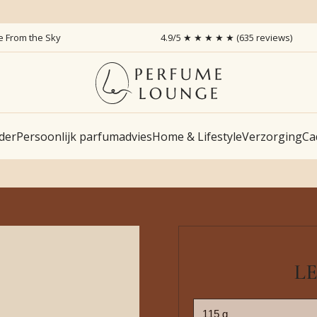
ce From the Sky
4.9/5 ★ ★ ★ ★ ★ (635 reviews)
der
Persoonlijk parfumadvies
Home & Lifestyle
Verzorging
Ca
LE