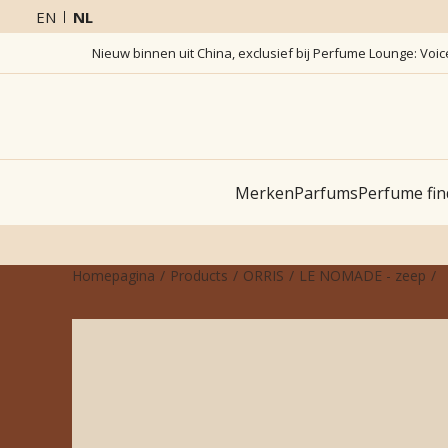
EN
NL
Nieuw binnen uit China, exclusief bij Perfume Lounge: Voi
Merken
Parfums
Perfume fin
Homepagina
Products
ORRIS
LE NOMADE - zeep