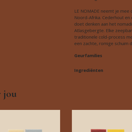
LE NOMADE neemt je mee op
Noord-Afrika. Cederhout en c
doet denken aan het nomadis
Atlasgebergte. Elke zeepbar
traditionele cold-process m
een zachte, romige schuim da
Geurfamilies
Ingrediënten
 jou