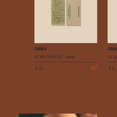
ORRIS
ORR
LE BOTANISTE - zeep
LE S
€ 22
€ 22