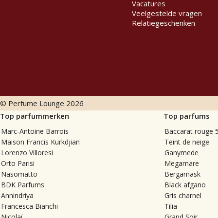
Vacatures
Veelgestelde vragen
Relatiegeschenken
© Perfume Lounge
2026
Top parfummerken
Top parfums
Marc-Antoine Barrois
Baccarat rouge 
Maison Francis Kurkdjian
Teint de neige
Lorenzo Villoresi
Ganymede
Orto Parisi
Megamare
Nasomatto
Bergamask
BDK Parfums
Black afgano
Annindriya
Gris charnel
Francesca Bianchi
Tilia
Nicolaï
Grand Soir