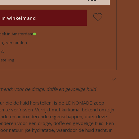
In winkelmand
tiek in Amsterdam
daag verzonden
€75
stelling
end: voor de droge, doffe en gevoelige huid
uur die de huid herstellen, is de LE NOMADE zeep
 te verfrissen. Verrijkt met kurkuma, bekend om zijn
nde en antioxiderende eigenschappen, doet deze
nderen voor een droge, doffe en gevoelige huid. Een
or natuurlijke hydratatie, waardoor de huid zacht, in