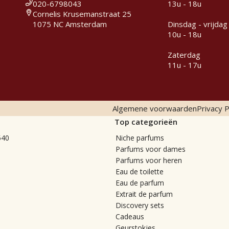
020-6798043
13u - 18u
Cornelis Krusemanstraat 25
1075 NC Amsterdam
Dinsdag - vrijdag
10u - 18u
Zaterdag
11u - 17u
Algemene voorwaarden
Privacy P
Top categorieën
540
Niche parfums
Parfums voor dames
Parfums voor heren
Eau de toilette
Eau de parfum
Extrait de parfum
Discovery sets
Cadeaus
Geurstokjes