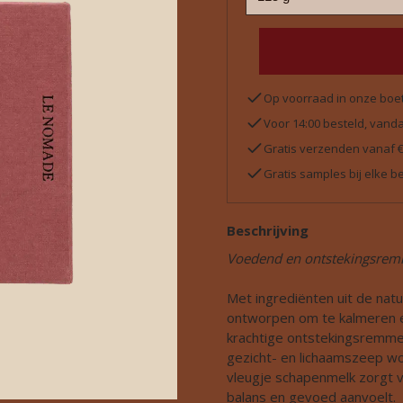
Op voorraad in onze boe
Voor 14:00 besteld, van
Gratis verzenden vanaf 
Gratis samples bij elke be
Beschrijving
Voedend en ontstekingsremm
Met ingrediënten uit de nat
ontworpen om te kalmeren en
krachtige ontstekingsremme
gezicht- en lichaamszeep wo
vleugje schapenmelk zorgt vo
balans en gevoed aanvoelt.