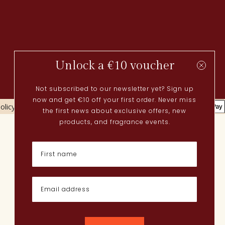
Unlock a €10 voucher
Not subscribed to our newsletter yet? Sign up
now and get €10 off your first order. Never miss
olicy
Cookies policy
the first news about exclusive offers, new
Actueel
products, and fragrance events.
Lenteparfums
Nederlandse parfums
Nieuwe parfums
Perfume Finder
Wat is oudh?
Hoe breng ik parfum aan?
Poederige parfums
Quentin Bisch
Chypre parfums