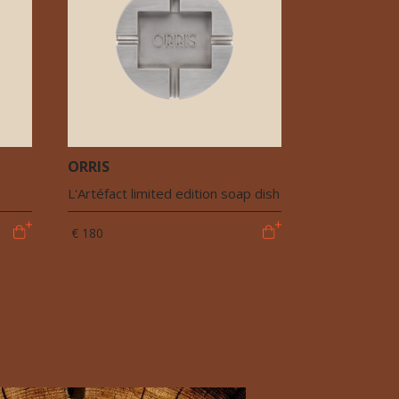
ORRIS
L'Artéfact limited edition soap dish
€ 180