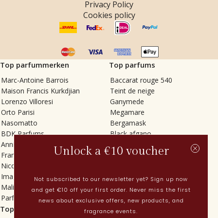
Privacy Policy
Cookies policy
Top parfummerken
Top parfums
Marc-Antoine Barrois
Baccarat rouge 540
Maison Francis Kurkdjian
Teint de neige
Lorenzo Villoresi
Ganymede
Orto Parisi
Megamare
Nasomatto
Bergamask
BDK Parfums
Black afgano
Annindriya
Gris charnel
Unlock a €10 voucher
Francesca Bianchi
Tilia
Nicolaï
Grand Soir
Imaginary Authors
Vetiver Rain
Not subscribed to our newsletter yet? Sign up now
Malin + Goetz
In Love with Everything
and get €10 off your first order. Never miss the first
Parfums MDCI
Sticky Fingers
news about exclusive offers, new products, and
Top categorieën
Actueel
fragrance events.