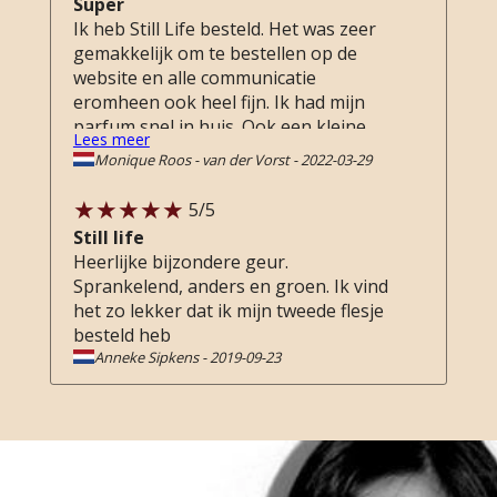
Super
Ik heb Still Life besteld. Het was zeer
gemakkelijk om te bestellen op de
website en alle communicatie
eromheen ook heel fijn. Ik had mijn
parfum snel in huis. Ook een kleine
Lees meer
attentie in de vorm van samples. Het
Monique Roos - van der Vorst
-
2022-03-29
enige nadeel vind ik dat er eentje zo
lekker was dat ik die ook graag wil
5
/5
hebben/bestellen.......
Still life
Heerlijke bijzondere geur.
Sprankelend, anders en groen. Ik vind
het zo lekker dat ik mijn tweede flesje
besteld heb
Anneke Sipkens
-
2019-09-23