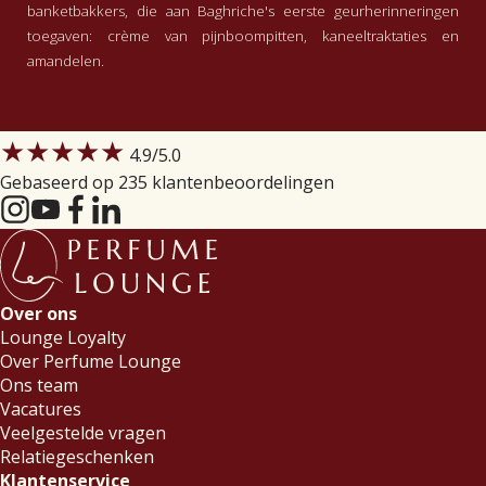
banketbakkers, die aan Baghriche's eerste geurherinneringen
toegaven: crème van pijnboompitten, kaneeltraktaties en
amandelen.
★★★★★
4.9
/5.0
Gebaseerd op 235 klantenbeoordelingen
Over ons
Lounge Loyalty
Over Perfume Lounge
Ons team
Vacatures
Veelgestelde vragen
Relatiegeschenken
Klantenservice