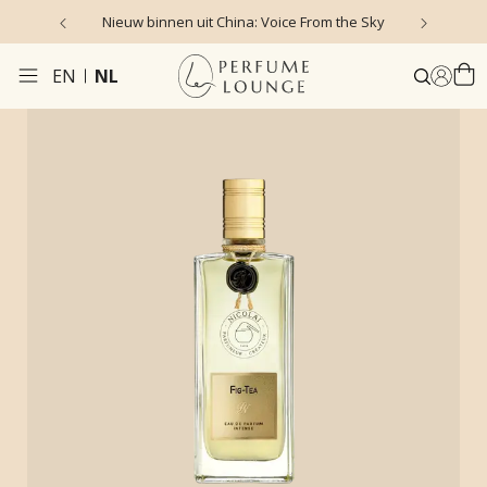
Nieuw binnen uit China: Voice From the Sky
4
EN
NL