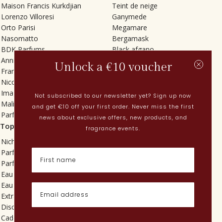
Maison Francis Kurkdjian
Teint de neige
Lorenzo Villoresi
Ganymede
Orto Parisi
Megamare
Nasomatto
Bergamask
BDK Parfums
Black afgano
Annindriya
Gris charnel
Unlock a €10 voucher
Francesca Bianchi
Tilia
Nicolaï
Grand Soir
Imaginary Authors
Vetiver Rain
Not subscribed to our newsletter yet? Sign up now
Malin + Goetz
In Love with Everything
and get €10 off your first order. Never miss the first
Parfums MDCI
Sticky Fingers
news about exclusive offers, new products, and
Top categorieën
Actueel
fragrance events.
Niche parfums
Lenteparfums
Parfums voor dames
Nederlandse parfums
Parfums voor heren
Nieuwe parfums
Eau de toilette
Perfume Finder
Eau de parfum
Wat is oudh?
Extrait de parfum
Hoe breng ik parfum aan?
Discovery sets
Poederige parfums
Cadeaus
Quentin Bisch