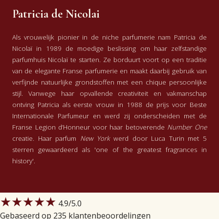
Patricia de Nicolai
Als vrouwelijk pionier in de niche parfumerie nam Patricia de
Nicolaï in 1989 de moedige beslissing om haar zelfstandige
parfumhuis Nicolaï te starten. Ze borduurt voort op een traditie
van de elegante Franse parfumerie en maakt daarbij gebruik van
verfijnde natuurlijke grondstoffen met een chique persoonlijke
stijl. Vanwege haar opvallende creativiteit en vakmanschap
ontving Patricia als eerste vrouw in 1988 de prijs voor Beste
Internationale Parfumeur en werd zij onderscheiden met de
Franse Legion d’Honneur voor haar betoverende
Number One
creatie. Haar parfum
New York
werd door Luca Turin met 5
sterren gewaardeerd als 'one of the greatest fragrances in
history'.
★★★★★
4.9
/5.0
Gebaseerd op 235 klantenbeoordelingen